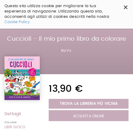
×
Questo sito utilizza cookie per migliorare la tua
esperienza di navigazione. Utilizzando questo sito,
acconsenti agli utilizzi di cookies descritti nella nostra
Salta
Cookie Policy.
ai
contenuti.
|
Cuccioli - Il mio primo libro da colorare
Salta
alla
Aa.Vv.
navigazione
13,90 €
TROVA LA LIBRERIA PIÙ VICINA
Dettagli
ACQUISTA ONLINE
COLLANA
LIBRI GIOCO