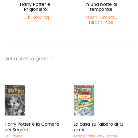
Harry Potter e il
In una notte di
Prigioniero…
temporale
J.K. Rowling
Yuichi Kimura
,
Hiroshi Abe
Dello stesso genere
Harry Potter e la Camera
La casa sull'albero di 13
dei Segreti
piani
J.K. Rowling
Andy Griffiths
Terry Denton
,