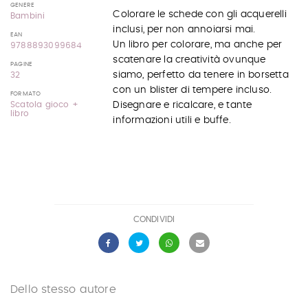
GENERE
Colorare le schede con gli acquerelli
Bambini
inclusi, per non annoiarsi mai.
EAN
Un libro per colorare, ma anche per
9788893099684
scatenare la creatività ovunque
PAGINE
siamo, perfetto da tenere in borsetta
32
con un blister di tempere incluso.
FORMATO
Disegnare e ricalcare, e tante
Scatola gioco +
libro
informazioni utili e buffe.
CONDIVIDI
Dello stesso autore