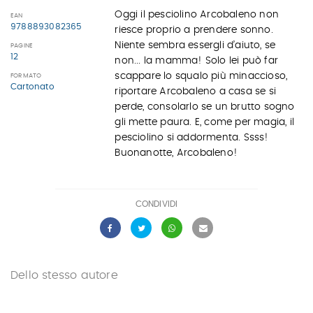
Oggi il pesciolino Arcobaleno non
EAN
9788893082365
riesce proprio a prendere sonno.
Niente sembra essergli d’aiuto, se
PAGINE
12
non... la mamma! Solo lei può far
scappare lo squalo più minaccioso,
FORMATO
Cartonato
riportare Arcobaleno a casa se si
perde, consolarlo se un brutto sogno
gli mette paura. E, come per magia, il
pesciolino si addormenta. Ssss!
Buonanotte, Arcobaleno!
CONDIVIDI
Dello stesso autore