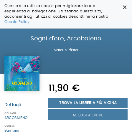
×
Questo sito utilizza cookie per migliorare la tua
esperienza di navigazione. Utilizzando questo sito,
acconsenti agli utilizzi di cookies descritti nella nostra
Salta
Cookie Policy.
ai
contenuti.
|
Sogni d'oro, Arcobaleno
Salta
alla
Marcus Pfister
navigazione
11,90 €
TROVA LA LIBRERIA PIÙ VICINA
Dettagli
COLLANA
ACQUISTA ONLINE
ARCOBALENO
GENERE
Bambini