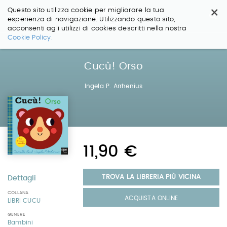
×
Questo sito utilizza cookie per migliorare la tua
esperienza di navigazione. Utilizzando questo sito,
acconsenti agli utilizzi di cookies descritti nella nostra
Salta
Cookie Policy.
ai
contenuti.
|
Cucù! Orso
Salta
alla
Ingela P. Arrhenius
navigazione
11,90 €
TROVA LA LIBRERIA PIÙ VICINA
Dettagli
COLLANA
ACQUISTA ONLINE
LIBRI CUCU
GENERE
Bambini