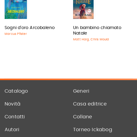
Sogni d'oro Arcobaleno
Un bambino chiamato
Natale
Marcus Pfister
Matt Haig
Chris Mould
,
Catalogo
Generi
Novità
Casa editrice
Contatti
Collane
Autori
Torneo Ickabog