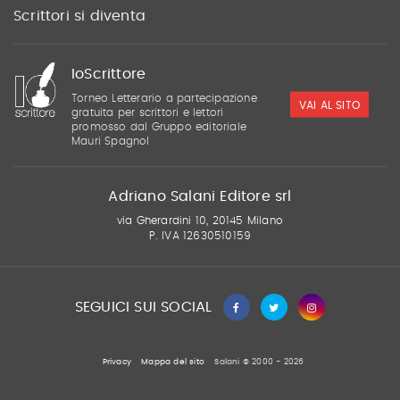
Scrittori si diventa
IoScrittore
Torneo Letterario a partecipazione
VAI AL SITO
gratuita per scrittori e lettori
promosso dal Gruppo editoriale
Mauri Spagnol
Adriano Salani Editore srl
via Gherardini 10, 20145 Milano
P. IVA 12630510159
SEGUICI SUI SOCIAL
Privacy
Mappa del sito
Salani © 2000 - 2026