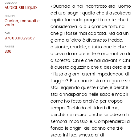
COLLANA
«Quando lo hai incontrato era l’uomo
AUDIOLIBRI LIQUIDI
dei tuoi sogni: quello che ti ascoltava
GENERE
rapito facendo progetti con te, che ti
Cucina, manuali e
varia
considerava la più grande fortuna
che gli fosse mai capitata. Ma da un
EAN
9788831029667
giorno all’altro è diventato freddo,
distante, crudele, e tutto quello che
PAGINE
336
diceva di amare in te è ora motivo di
disprezzo. Chi è che hai davanti? Chi
è questo aguzzino che ti desidera e ti
rifiuta a giorni alterni impedendoti di
fuggire? È un narcisista maligno e se
stai leggendo queste righe, è perché
stai annaspando nelle sabbie mobili
come ho fatto anch’io per troppo
tempo. Ti chiedo di fidarti di me,
perché ne uscirai anche se adesso ti
sembra impossibile. Comprenderai a
fondo le origini del danno che ti è
stato inflitto, smetterai di