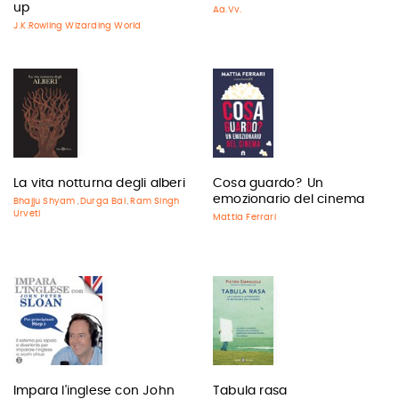
up
Aa.Vv.
J.K.Rowling Wizarding World
La vita notturna degli alberi
Cosa guardo? Un
emozionario del cinema
Bhajju Shyam
Durga Bai
Ram Singh
,
,
Urveti
Mattia Ferrari
Impara l'inglese con John
Tabula rasa