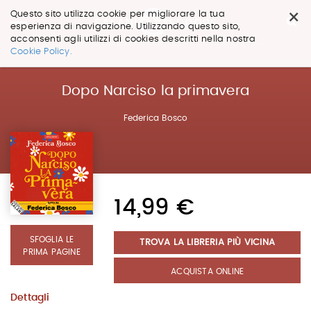
×
Questo sito utilizza cookie per migliorare la tua
esperienza di navigazione. Utilizzando questo sito,
acconsenti agli utilizzi di cookies descritti nella nostra
Salta
Cookie Policy.
ai
contenuti.
|
Dopo Narciso la primavera
Salta
alla
Federica Bosco
navigazione
14,99 €
SFOGLIA LE
TROVA LA LIBRERIA PIÙ VICINA
PRIMA PAGINE
ACQUISTA ONLINE
Dettagli