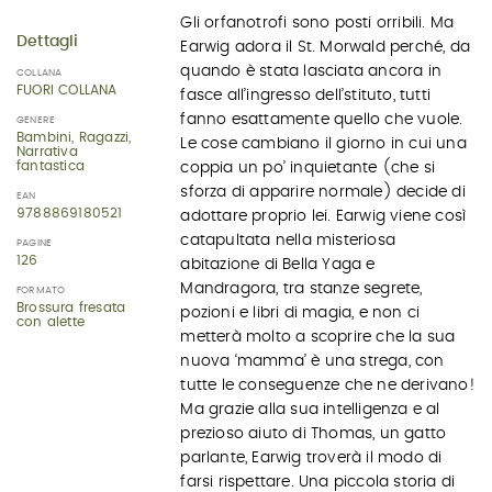
Gli orfanotrofi sono posti orribili. Ma
Dettagli
Earwig adora il St. Morwald perché, da
quando è stata lasciata ancora in
COLLANA
FUORI COLLANA
fasce all’ingresso dell’stituto, tutti
fanno esattamente quello che vuole.
GENERE
Bambini, Ragazzi,
Le cose cambiano il giorno in cui una
Narrativa
fantastica
coppia un po’ inquietante (che si
sforza di apparire normale) decide di
EAN
9788869180521
adottare proprio lei. Earwig viene così
catapultata nella misteriosa
PAGINE
126
abitazione di Bella Yaga e
Mandragora, tra stanze segrete,
FORMATO
Brossura fresata
pozioni e libri di magia, e non ci
con alette
metterà molto a scoprire che la sua
nuova ‘mamma’ è una strega, con
tutte le conseguenze che ne derivano!
Ma grazie alla sua intelligenza e al
prezioso aiuto di Thomas, un gatto
parlante, Earwig troverà il modo di
farsi rispettare. Una piccola storia di