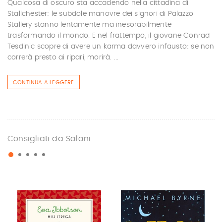
Qualcosa di oscuro sta accadendo nella cittadina di
Stallchester: le subdole manovre dei signori di Palazzo
Stallery stanno lentamente ma inesorabilmente
trasformando il mondo. E nel frattempo, il giovane Conrad
Tesdinic scopre di avere un karma davvero infausto: se non
correrà presto ai ripari, morirà. ...
CONTINUA A LEGGERE
Consigliati da Salani