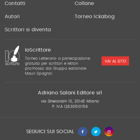
Contatti
Collane
Autori
Torneo Ickabog
Scrittori si diventa
IoScrittore
Torneo Letterario a partecipazione
VAI AL SITO
gratuita per scrittori e lettori
promosso dal Gruppo editoriale
Mauri Spagnol
Adriano Salani Editore srl
via Gherardini 10, 20145 Milano
P. IVA 12630510159
SEGUICI SUI SOCIAL