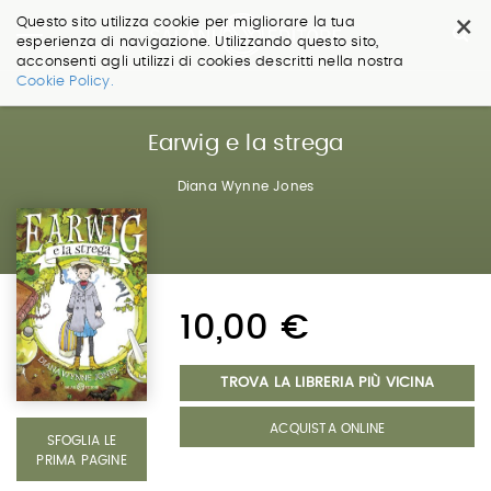
×
Questo sito utilizza cookie per migliorare la tua
esperienza di navigazione. Utilizzando questo sito,
acconsenti agli utilizzi di cookies descritti nella nostra
Salta
Cookie Policy.
ai
contenuti.
|
Earwig e la strega
Salta
alla
Diana Wynne Jones
navigazione
10,00 €
TROVA LA LIBRERIA PIÙ VICINA
ACQUISTA ONLINE
SFOGLIA LE
PRIMA PAGINE