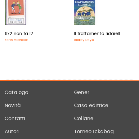
6x2 non fa 12
Il trattamento ridarelli
Karin Michaëlis
Roddy Doyle
Catalogo
Generi
Novità
Casa editrice
Contatti
Collane
Autori
Torneo Ickabog