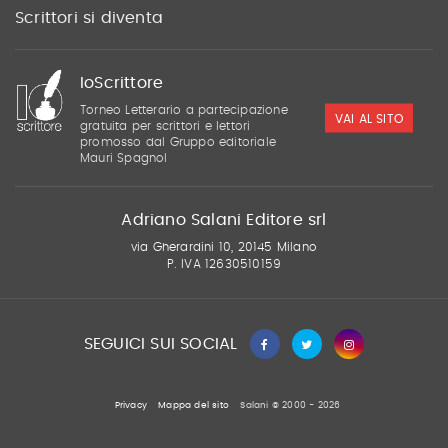
Scrittori si diventa
IoScrittore
Torneo Letterario a partecipazione
VAI AL SITO
gratuita per scrittori e lettori
promosso dal Gruppo editoriale
Mauri Spagnol
Adriano Salani Editore srl
via Gherardini 10, 20145 Milano
P. IVA 12630510159
SEGUICI SUI SOCIAL
Privacy
Mappa del sito
Salani © 2000 - 2026