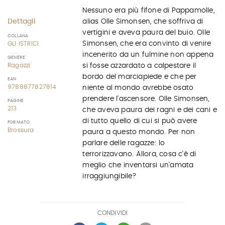
Nessuno era più fifone di Pappamolle,
Dettagli
alias Olle Simonsen, che soffriva di
vertigini e aveva paura del buio. Olle
COLLANA
Simonsen, che era convinto di venire
GLI ISTRICI
incenerito da un fulmine non appena
GENERE
Ragazzi
si fosse azzardato a calpestare il
bordo del marciapiede e che per
EAN
9788877827814
niente al mondo avrebbe osato
prendere l'ascensore. Olle Simonsen,
PAGINE
213
che aveva paura dei ragni e dei cani e
di tutto quello di cui si può avere
FORMATO
Brossura
paura a questo mondo. Per non
parlare delle ragazze: lo
terrorizzavano. Allora, cosa c'è di
meglio che inventarsi un'amata
irraggiungibile?
CONDIVIDI