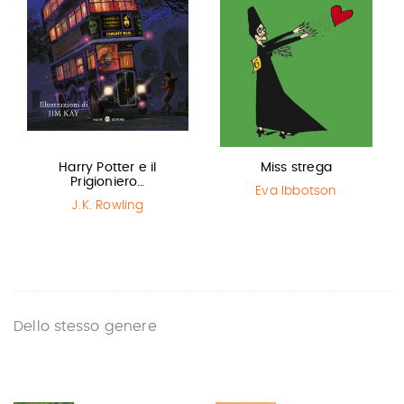
Harry Potter e il
Miss strega
Prigioniero…
Eva Ibbotson
J.K. Rowling
Dello stesso genere