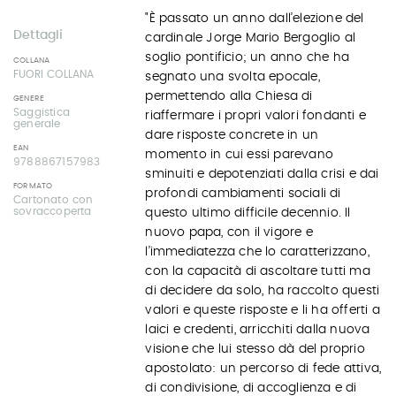
"È passato un anno dall’elezione del
Dettagli
cardinale Jorge Mario Bergoglio al
soglio pontificio; un anno che ha
COLLANA
FUORI COLLANA
segnato una svolta epocale,
permettendo alla Chiesa di
GENERE
Saggistica
riaffermare i propri valori fondanti e
generale
dare risposte concrete in un
EAN
momento in cui essi parevano
9788867157983
sminuiti e depotenziati dalla crisi e dai
FORMATO
profondi cambiamenti sociali di
Cartonato con
sovraccoperta
questo ultimo difficile decennio. Il
nuovo papa, con il vigore e
l’immediatezza che lo caratterizzano,
con la capacità di ascoltare tutti ma
di decidere da solo, ha raccolto questi
valori e queste risposte e li ha offerti a
laici e credenti, arricchiti dalla nuova
visione che lui stesso dà del proprio
apostolato: un percorso di fede attiva,
di condivisione, di accoglienza e di