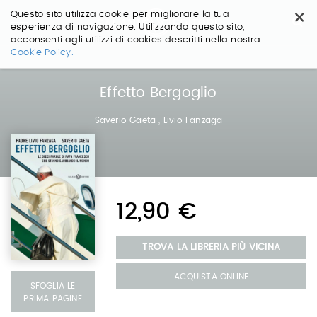
×
Questo sito utilizza cookie per migliorare la tua
esperienza di navigazione. Utilizzando questo sito,
acconsenti agli utilizzi di cookies descritti nella nostra
Salta
Cookie Policy.
ai
contenuti.
|
Effetto Bergoglio
Salta
alla
Saverio Gaeta
,
Livio Fanzaga
navigazione
12,90 €
TROVA LA LIBRERIA PIÙ VICINA
ACQUISTA ONLINE
SFOGLIA LE
PRIMA PAGINE