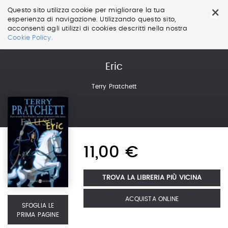
×
Questo sito utilizza cookie per migliorare la tua
esperienza di navigazione. Utilizzando questo sito,
acconsenti agli utilizzi di cookies descritti nella nostra
Salta
Cookie Policy.
ai
contenuti.
|
Eric
Salta
alla
Terry Pratchett
navigazione
11,00 €
TROVA LA LIBRERIA PIÙ VICINA
ACQUISTA ONLINE
SFOGLIA LE
PRIMA PAGINE