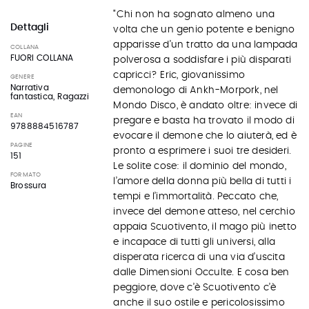
"Chi non ha sognato almeno una
Dettagli
volta che un genio potente e benigno
apparisse d’un tratto da una lampada
COLLANA
FUORI COLLANA
polverosa a soddisfare i più disparati
capricci? Eric, giovanissimo
GENERE
Narrativa
demonologo di Ankh-Morpork, nel
fantastica, Ragazzi
Mondo Disco, è andato oltre: invece di
EAN
pregare e basta ha trovato il modo di
9788884516787
evocare il demone che lo aiuterà, ed è
PAGINE
pronto a esprimere i suoi tre desideri.
151
Le solite cose: il dominio del mondo,
FORMATO
l’amore della donna più bella di tutti i
Brossura
tempi e l’immortalità. Peccato che,
invece del demone atteso, nel cerchio
appaia Scuotivento, il mago più inetto
e incapace di tutti gli universi, alla
disperata ricerca di una via d’uscita
dalle Dimensioni Occulte. E cosa ben
peggiore, dove c’è Scuotivento c’è
anche il suo ostile e pericolosissimo