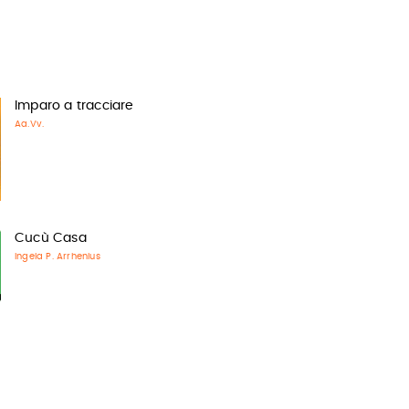
Imparo a tracciare
Aa.Vv.
Cucù Casa
Ingela P. Arrhenius