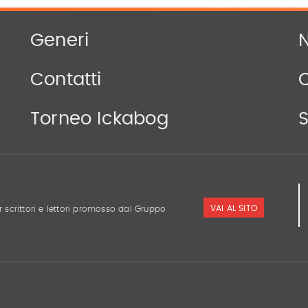
Generi
N
Contatti
Torneo Ickabog
S
VAI AL SITO
r scrittori e lettori promosso dal Gruppo