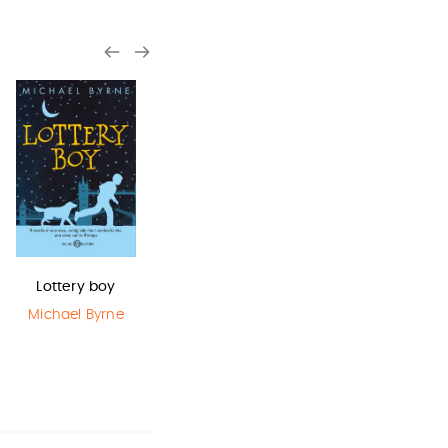
Lottery boy
Sirene
La bambina
che salvò il…
Michael Byrne
Monica
Rametta
Matt Haig
,
Chris Mould