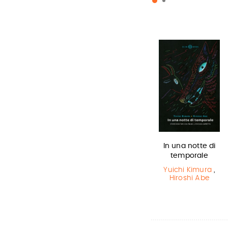
Il Libro della
L'ultimo lupo
In una notte di
Polvere
mannaro in
temporale
città
Philip Pullman
Yuichi Kimura
,
Hiroshi Abe
Guido Quarzo