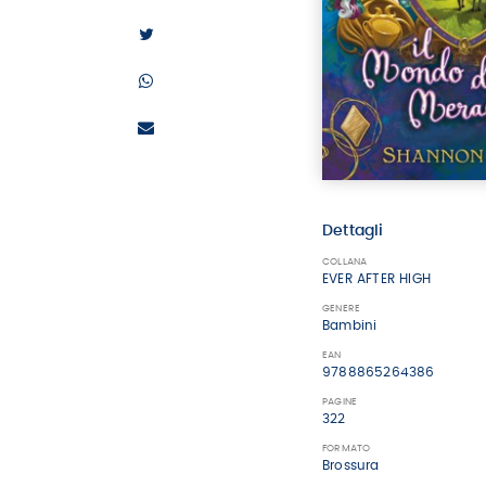
Dettagli
COLLANA
EVER AFTER HIGH
GENERE
Bambini
EAN
9788865264386
PAGINE
322
FORMATO
Brossura