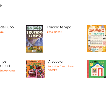
e
 del lupo
Trucido tempo
nac
Anita Ganeri
i per
A scuola
 felici
Lodovica Cima
Elena
,
Giorgio
éndez-Ponte