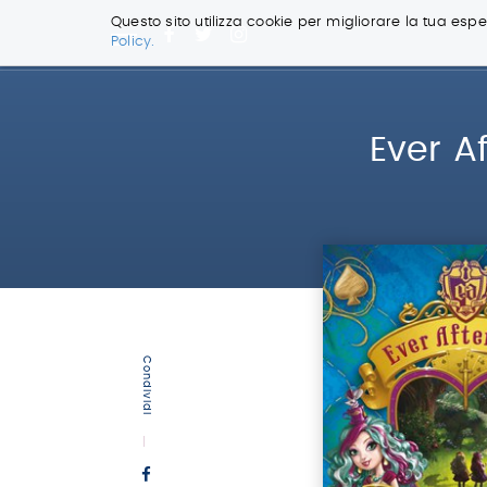
Questo sito utilizza cookie per migliorare la tua esper
Policy.
Salta
ai
contenuti.
|
Ever A
Salta
alla
navigazione
Condividi