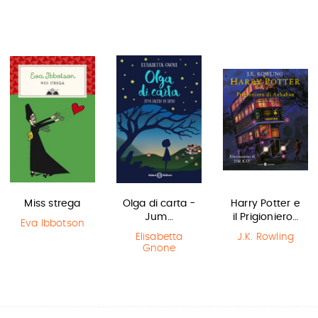
Miss strega
Olga di carta -
Harry Potter e
Jum…
il Prigioniero…
Eva Ibbotson
Elisabetta
J.K. Rowling
Gnone