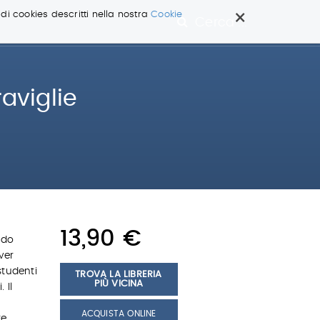
×
 di cookies descritti nella nostra
Cookie
Cerca ...
aviglie
13,90 €
ndo
ver
studenti
TROVA LA LIBRERIA
PIÙ VICINA
 Il
ACQUISTA ONLINE
re