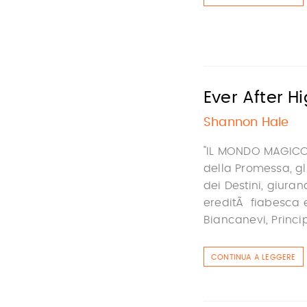
Ever After Hig
Shannon Hale
"IL MONDO MAGICO 
della Promessa, gli
dei Destini, giura
ereditÃ fiabesca 
Biancanevi, Principi
CONTINUA A LEGGERE