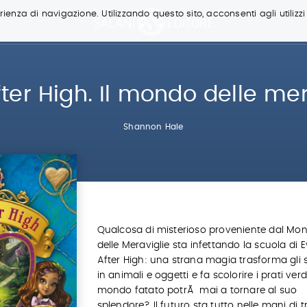
ienza di navigazione. Utilizzando questo sito, acconsenti agli utilizzi
fter High. Il mondo delle mer
Shannon Hale
Qualcosa di misterioso proveniente dal Mo
delle Meraviglie sta infettando la scuola di E
After High: una strana magia trasforma gli 
in animali e oggetti e fa scolorire i prati verdi.
mondo fatato potrÃ mai a tornare al suo
splendore? Il futuro sta tutto nelle mani di t