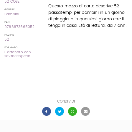
52 COSE
Questo mazzo di carte descrive 52
GENERE
passatempi per bambini in un giorno
Bambini
di pioggia, o in qualsiasi giorno che li
EAN
tenga in casa. Età di lettura: da 7 anni.
9788873665052
PAGINE
52
FORMATO
Cartonato con
sovraccoperta
CONDIVIDI