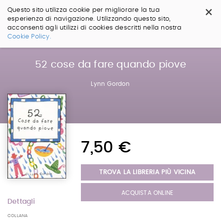
×
Questo sito utilizza cookie per migliorare la tua
esperienza di navigazione. Utilizzando questo sito,
acconsenti agli utilizzi di cookies descritti nella nostra
Salta
Cookie Policy.
ai
contenuti.
|
52 cose da fare quando piove
Salta
alla
Lynn Gordon
navigazione
7,50 €
TROVA LA LIBRERIA PIÙ VICINA
ACQUISTA ONLINE
Dettagli
COLLANA