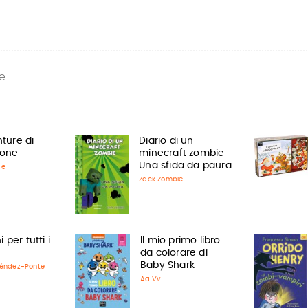
e
ture di
Diario di un
tone
minecraft zombie
Una sfida da paura
de
Zack Zombie
 per tutti i
Il mio primo libro
da colorare di
Baby Shark
éndez-Ponte
Aa.Vv.