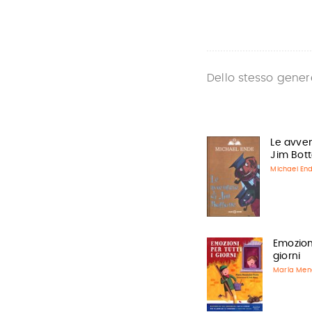
Dello stesso gener
Le avven
Jim Bot
Michael En
Emozioni
giorni
María Men