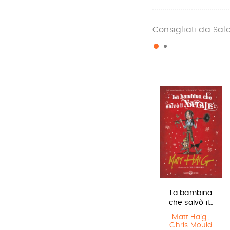
Consigliati da Sal
Olga di carta -
Miss strega
La bambina
Jum…
che salvò il…
Eva Ibbotson
Elisabetta
Matt Haig
,
Gnone
Chris Mould