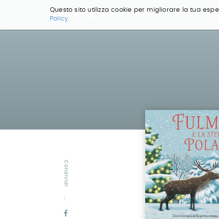
Questo sito utilizza cookie per migliorare la tua esper
Policy.
Salta
ai
contenuti.
|
Salta
alla
navigazione
Condividi