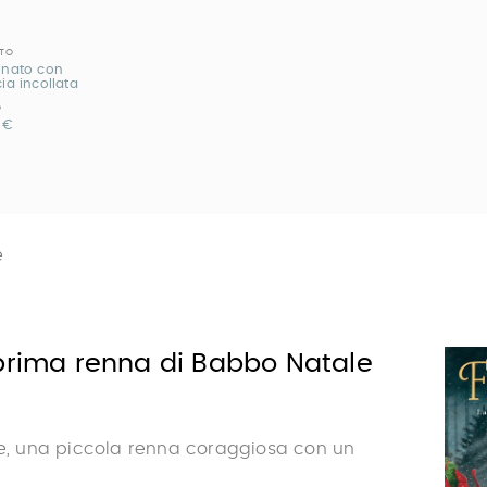
TO
onato con
ia incollata
O
 €
e
 prima renna di Babbo Natale
ne, una piccola renna coraggiosa con un