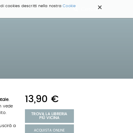
×
 di cookies descritti nella nostra
Cookie
Cerca ...
13,90 €
tale.
on vede
ito.
TROVA LA LIBRERIA
PIÙ VICINA
uscirà a
ACQUISTA ONLINE