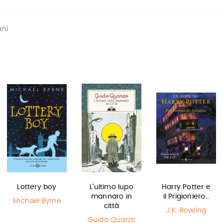
ani
Lottery boy
L'ultimo lupo
Harry Potter e
mannaro in
il Prigioniero…
Michael Byrne
città
J.K. Rowling
Guido Quarzo