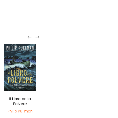
Il Libro della
In una notte di
Sirene
Polvere
temporale
Monica
Rametta
Philip Pullman
Yuichi Kimura
,
Hiroshi Abe