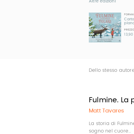
Altre edizioni
FORMA
Cart
planc
PREZZ
13,90
Dello stesso autor
Fulmine. La
Matt Tavares
La storia di Fulmi
sogno nel cuore…