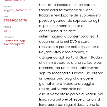
FUORI COLLANA
Un ritratto inedito che ripercorre le
GENERE
tappe della formazione di Gianni
Ragazzi, Letteratura
Rodari e l'evoluzione del suo pensiero
EAN
poetico, guardando soprattutto agli
9788862567176
aspetti che hanno inciso e
PAGINE
32
continuano a incidere
sull'immaginario contemporaneo. Il
FORMATO
Cartonato con
documentario nel DVD è stato
sovraccoperta
realizzato a partire dall'archivio della
Rai, televisivo e radiofonico, e
attingendo agli scritti di Gianni Rodari,
che non è stato solo uno scrittore per
bambini, ma un intellettuale che ha
saputo raccontare il Paese. Dell'autore
si ripercorrono biografia e opere,
giornalismo e letteratura, saggi e
teatro, utilizzando solo ed
esclusivamente le parole di Rodari. Nel
libro, i più autorevoli esperti italiani di
letteratura per ragazzi descrivono la