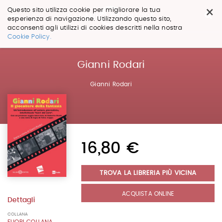
×
Questo sito utilizza cookie per migliorare la tua
esperienza di navigazione. Utilizzando questo sito,
acconsenti agli utilizzi di cookies descritti nella nostra
Salta
Cookie Policy.
ai
contenuti.
|
Gianni Rodari
Salta
alla
Gianni Rodari
navigazione
16,80 €
TROVA LA LIBRERIA PIÙ VICINA
ACQUISTA ONLINE
Dettagli
COLLANA