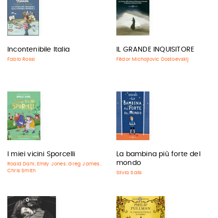
Incontenibile Italia
IL GRANDE INQUISITORE
Fabio Rossi
Fëdor Michajlovic Dostoevskij
I miei vicini Sporcelli
La bambina più forte del
mondo
Roald Dahl
Emily Jones
Greg James
,
,
,
Chris Smith
Silvia Salis