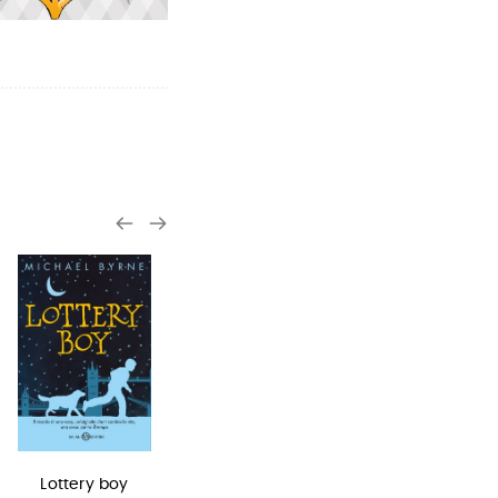
Lottery boy
Miss strega
Harry Potter e