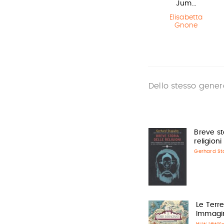
che salvò il…
Polvere
Jum…
Matt Haig
,
Philip Pullman
Elisabetta
Chris Mould
Gnone
Dello stesso gener
Breve st
religioni
Gerhard S
Le Terr
Immagi