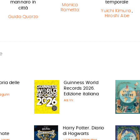
mannaro in
temporale
Monica
città
Rametta
Yuichi Kimura
,
Hiroshi Abe
Guido Quarzo
e
oria delle
Guinness World
Records 2026.
Edizione italiana
taguhn
Aa.Vv.
e
Harry Potter. Diario
nate
di Hogwarts