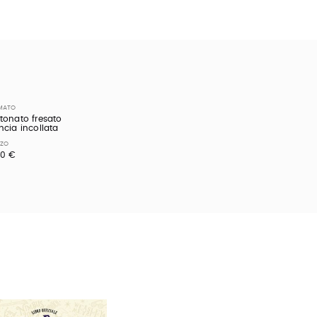
MATO
tonato fresato
ncia incollata
ZZO
00 €