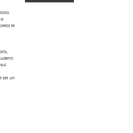
stato
ra
pleta le
i
i
e
rts,
studenti
sul
e sei un