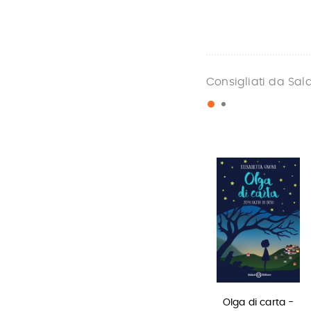
Consigliati da Sal
La bambina
Il Libro della
Olga di carta -