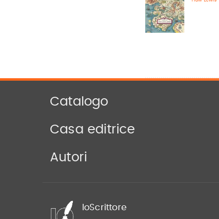
Huw Lewis
Catalogo
Casa editrice
Autori
IoScrittore