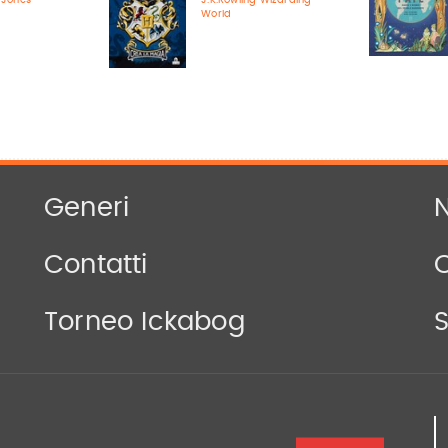
-Jones
J.K.Rowling Wizarding
World
Generi
N
Contatti
Torneo Ickabog
S