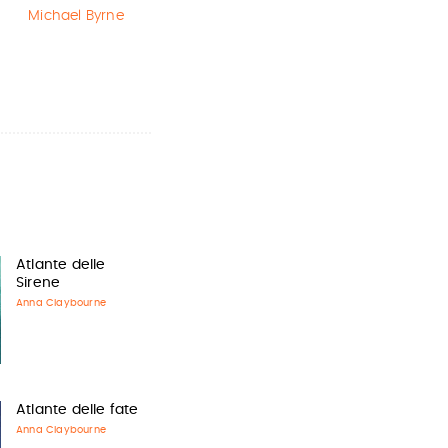
il Prigioniero…
Michael Byrne
Eva Ibbotson
J.K. Rowling
Atlante delle
Sirene
Anna Claybourne
Atlante delle fate
Anna Claybourne