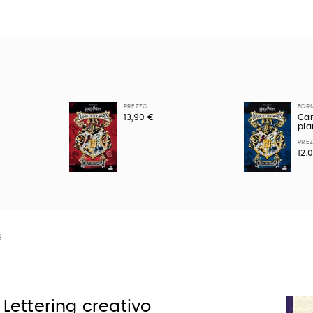
PREZZO
FOR
13,90 €
Car
pla
PRE
12,
e
 Lettering creativo