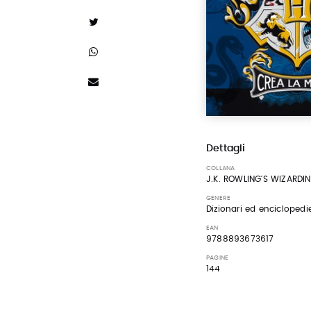
Dettagli
COLLANA
J.K. ROWLING'S WIZARD
GENERE
Dizionari ed enciclopedi
EAN
9788893673617
PAGINE
144