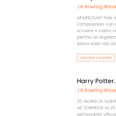
J.K.Rowling Wiza
APARECIUM! Fate 
composizioni con H
scrivere il vostro
perfino un bigliett
Allora date vita all
CONTINUA A LEGGERE
Harry Potter.
J.K.Rowling Wiza
25 GIORNI DI SORP
40 SORPRESE IN 25 
dell’Avvento uffici