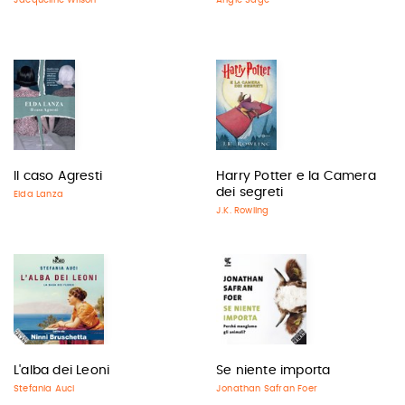
Jacqueline Wilson
Angie Sage
Il caso Agresti
Harry Potter e la Camera
dei segreti
Elda Lanza
J.K. Rowling
L'alba dei Leoni
Se niente importa
Stefania Auci
Jonathan Safran Foer