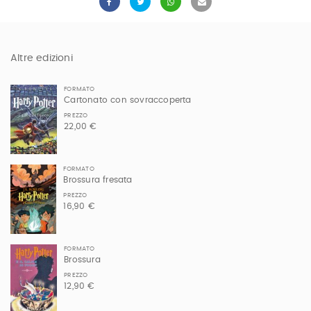
Altre edizioni
FORMATO
Cartonato con sovraccoperta
PREZZO
22,00 €
FORMATO
Brossura fresata
PREZZO
16,90 €
FORMATO
Brossura
PREZZO
12,90 €