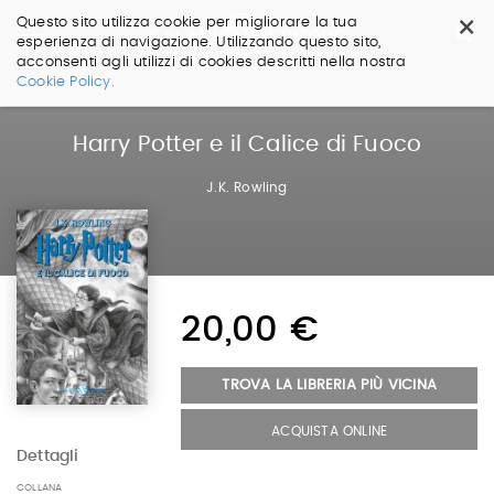
×
Questo sito utilizza cookie per migliorare la tua
esperienza di navigazione. Utilizzando questo sito,
acconsenti agli utilizzi di cookies descritti nella nostra
Salta
Cookie Policy.
ai
contenuti.
|
Harry Potter e il Calice di Fuoco
Salta
alla
J.K. Rowling
navigazione
20,00 €
TROVA LA LIBRERIA PIÙ VICINA
ACQUISTA ONLINE
Dettagli
COLLANA