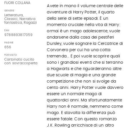
FUORI COLLANA
Avete in mano il volume centrale delle
GENERE
avventure di Harry Potter, il quarto
Letteratura,
della serie di sette episodi. È un
Classici, Narrativa
fantastica, Ragazzi
momento cruciale nella vita di Harry:
EAN
ormai è un mago adolescente, vuole
9788893817059
andarsene dalla casa dei pestiferi
PAGINE
Dursley, vuole sognare la Cercatrice di
656
Corvonero per cui ha una cotta
FORMATO
tremenda... E poi vuole scoprire quali
Cartonato cucito
sono i grandiosi eventi che si terranno
con sovraccoperta
a Hogwarts e che riguarderanno altre
due scuole di magia e una grande
competizione che non si svolge da
cento anni. Harry Potter vuole davvero
essere un normale mago di
quattordici anni. Ma sfortunatamente
Harry non è normale, nemmeno come
mago. E stavolta la differenza può
essere fatale. Con questo romanzo
J.K. Rowling arricchisce di un altro