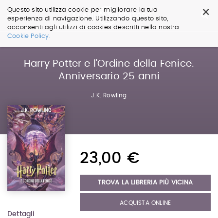
×
Questo sito utilizza cookie per migliorare la tua
esperienza di navigazione. Utilizzando questo sito,
acconsenti agli utilizzi di cookies descritti nella nostra
Salta
Cookie Policy.
ai
contenuti.
|
Harry Potter e l'Ordine della Fenice.
Salta
Anniversario 25 anni
alla
navigazione
J.K. Rowling
23,00 €
TROVA LA LIBRERIA PIÙ VICINA
ACQUISTA ONLINE
Dettagli