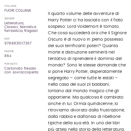
COLLANA
FUORI COLLANA
Il quarto volume delle avventure di
GENERE
Harry Potter ci ha lasciato con il fiato
Letteratura,
sospeso: Lord Voldemort è tornato.
Classici, Narrativa
fantastica, Ragazzi
Che cosa succederà ora che il Signore
EAN
Oscuro è di nuovo in pieno possesso
9788831017367
dei suoi terrificanti poteri? Quanta
PAGINE
morte e distruzione seminerà nel
864
tentativo di riprendere il dominio del
FORMATO
mondo? Sono le stesse domande che
Cartonato fresato
si pone Harry Potter, disperatamente
con sovraccoperta
segregato – come tutte le estati –
nella casa dei suoi zii babbani,
lontano dal mondo magico che gli
appartiene. Ma qualcosa è cambiato
anche in lui. Ormai quindicenne, lo
ritroviamo divorato dalla frustrazione,
dalla rabbia e dall’ansia di ribellione
tipiche della sua età. In uno dei libri
più attesi nella storia della letteratura,