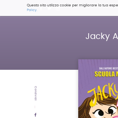
Questo sito utilizza cookie per migliorare la tua esper
Policy.
Salta
ai
contenuti.
|
Jacky A
Salta
alla
navigazione
Condividi