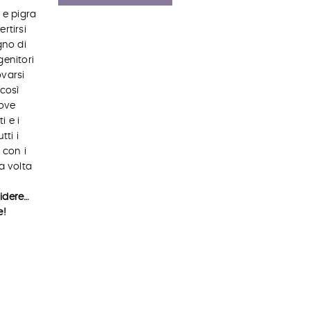
 e pigra
rtirsi
gno di
genitori
ovarsi
 così
ove
i e i
tti i
 con i
a volta
idere…
e!