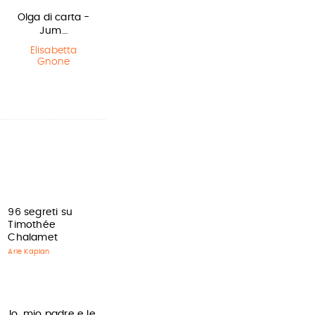
Olga di carta -
Sirene
Miss strega
Jum…
Monica
Eva Ibbotson
Rametta
Elisabetta
Gnone
96 segreti su
Timothée
Chalamet
Arie Kaplan
Io, mio padre e le