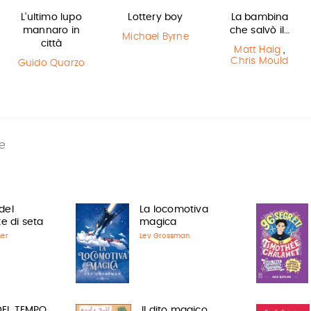
L'ultimo lupo
Lottery boy
La bambina
mannaro in
che salvò il…
Michael Byrne
città
Matt Haig
,
Chris Mould
Guido Quarzo
e
 del
La locomotiva
e di seta
magica
ner
Lev Grossman
 DEL TEMPO
Il dito magico