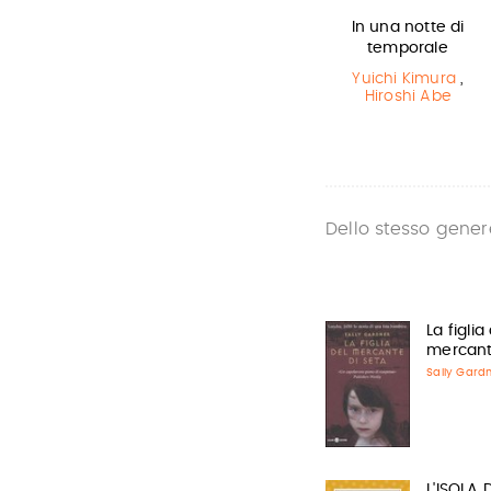
Il Libro della
Harry Potter e
In una notte di
Polvere
il Prigioniero…
temporale
Philip Pullman
J.K. Rowling
Yuichi Kimura
,
Hiroshi Abe
Dello stesso gener
La figlia
mercant
Sally Gard
L'ISOLA