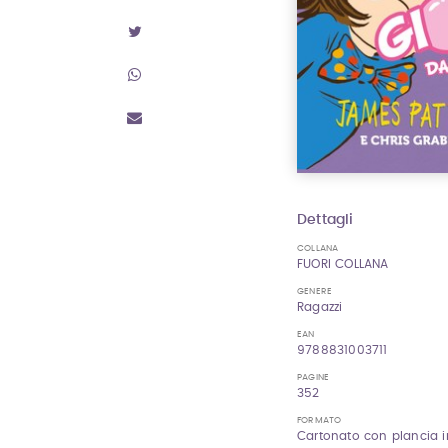
Dettagli
COLLANA
FUORI COLLANA
GENERE
Ragazzi
EAN
9788831003711
PAGINE
352
FORMATO
Cartonato con plancia i