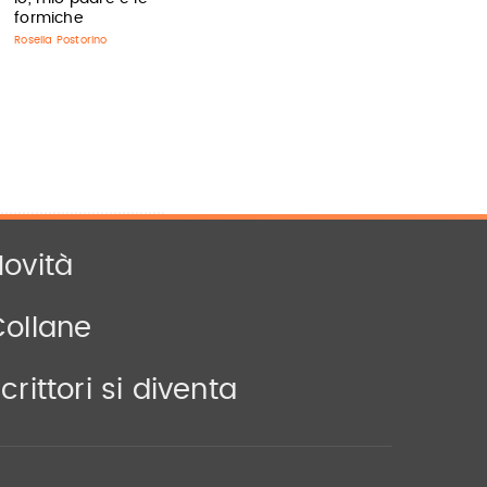
formiche
Rosella Postorino
ovità
Collane
crittori si diventa