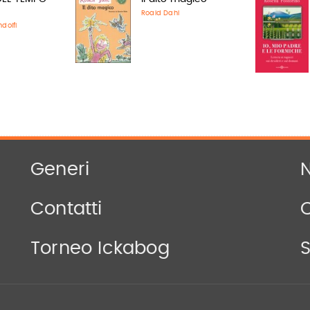
Roald Dahl
dolfi
Generi
N
Contatti
Torneo Ickabog
S