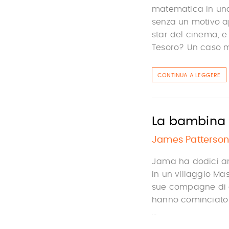
matematica in una
senza un motivo ap
star del cinema, e
Tesoro? Un caso mi
CONTINUA A LEGGERE
La bambina 
James Patterson
Jama ha dodici an
in un villaggio Ma
sue compagne di c
hanno cominciato a
...