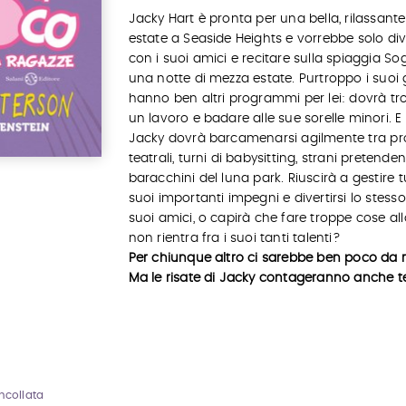
Jacky Hart è pronta per una bella, rilassante
estate a Seaside Heights e vorrebbe solo dive
con i suoi amici e recitare sulla spiaggia So
una notte di mezza estate. Purtroppo i suoi 
hanno ben altri programmi per lei: dovrà tr
un lavoro e badare alle sue sorelle minori. E
Jacky dovrà barcamenarsi agilmente tra pr
teatrali, turni di babysitting, strani pretendent
baracchini del luna park. Riuscirà a gestire tu
suoi importanti impegni e divertirsi lo stesso
suoi amici, o capirà che fare troppe cose all
non rientra fra i suoi tanti talenti?
Per chiunque altro ci sarebbe ben poco da r
Ma le risate di Jacky contageranno anche t
ncollata