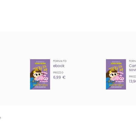
FORMATO
FOR
ebook
Car
sov
PREZZO
PREZ
6,99 €
13,
e