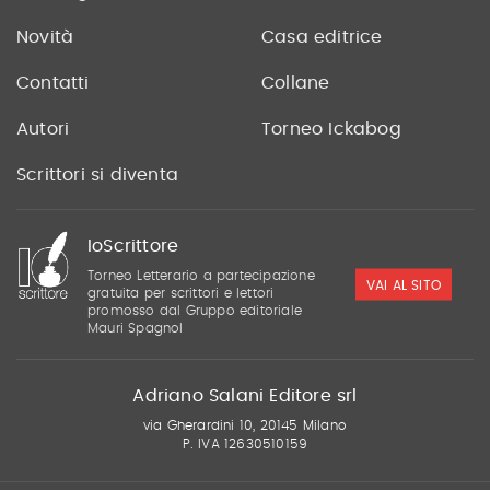
Novità
Casa editrice
Contatti
Collane
Autori
Torneo Ickabog
Scrittori si diventa
IoScrittore
Torneo Letterario a partecipazione
VAI AL SITO
gratuita per scrittori e lettori
promosso dal Gruppo editoriale
Mauri Spagnol
Adriano Salani Editore srl
via Gherardini 10, 20145 Milano
P. IVA 12630510159