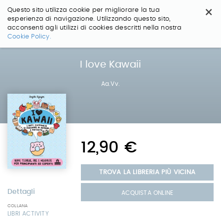
×
Questo sito utilizza cookie per migliorare la tua
esperienza di navigazione. Utilizzando questo sito,
acconsenti agli utilizzi di cookies descritti nella nostra
Salta
Cookie Policy.
ai
contenuti.
|
I love Kawaii
Salta
alla
Aa.Vv.
navigazione
12,90 €
TROVA LA LIBRERIA PIÙ VICINA
Dettagli
ACQUISTA ONLINE
COLLANA
LIBRI ACTIVITY