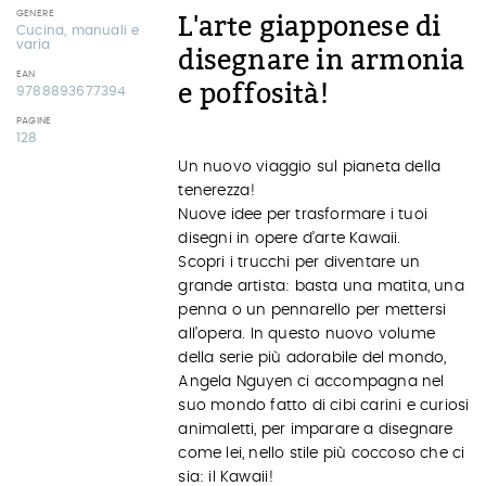
GENERE
L'arte giapponese di
Cucina, manuali e
varia
disegnare in armonia
EAN
e poffosità!
9788893677394
PAGINE
128
Un nuovo viaggio sul pianeta della
tenerezza!
Nuove idee per trasformare i tuoi
disegni in opere d’arte Kawaii.
Scopri i trucchi per diventare un
grande artista: basta una matita, una
penna o un pennarello per mettersi
all’opera. In questo nuovo volume
della serie più adorabile del mondo,
Angela Nguyen ci accompagna nel
suo mondo fatto di cibi carini e curiosi
animaletti, per imparare a disegnare
come lei, nello stile più coccoso che ci
sia: il Kawaii!