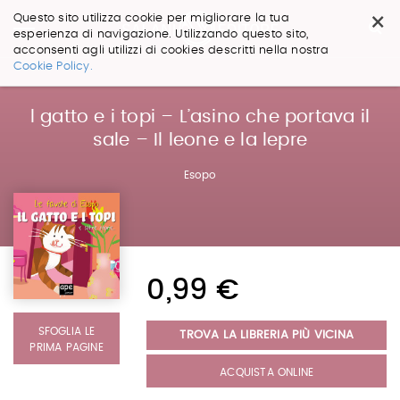
×
Questo sito utilizza cookie per migliorare la tua
esperienza di navigazione. Utilizzando questo sito,
acconsenti agli utilizzi di cookies descritti nella nostra
Salta
Cookie Policy.
ai
contenuti.
|
l gatto e i topi – L’asino che portava il
Salta
sale – Il leone e la lepre
alla
navigazione
Esopo
0,99 €
SFOGLIA LE
TROVA LA LIBRERIA PIÙ VICINA
PRIMA PAGINE
ACQUISTA ONLINE