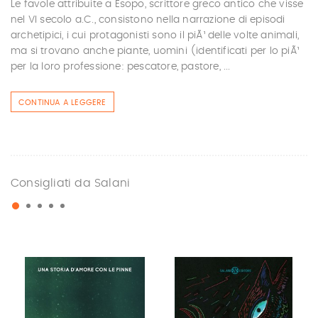
Le favole attribuite a Esopo, scrittore greco antico che visse
nel VI secolo a.C., consistono nella narrazione di episodi
archetipici, i cui protagonisti sono il piÃ¹ delle volte animali,
ma si trovano anche piante, uomini (identificati per lo piÃ¹
per la loro professione: pescatore, pastore, ...
CONTINUA A LEGGERE
Consigliati da Salani