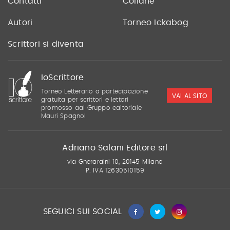
Contatti
Collane
Autori
Torneo Ickabog
Scrittori si diventa
IoScrittore
Torneo Letterario a partecipazione
VAI AL SITO
gratuita per scrittori e lettori
promosso dal Gruppo editoriale
Mauri Spagnol
Adriano Salani Editore srl
via Gherardini 10, 20145 Milano
P. IVA 12630510159
SEGUICI SUI SOCIAL