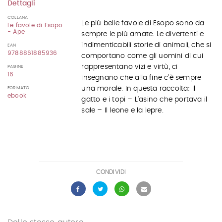
Dettagli
COLLANA
Le più belle favole di Esopo sono da
Le favole di Esopo
- Ape
sempre le più amate. Le divertenti e
indimenticabili storie di animali, che si
EAN
9788861885936
comportano come gli uomini di cui
rappresentano vizi e virtù, ci
PAGINE
16
insegnano che alla fine c'è sempre
una morale. In questa raccolta: Il
FORMATO
ebook
gatto e i topi – L’asino che portava il
sale – Il leone e la lepre.
CONDIVIDI