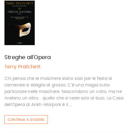
Streghe all'Opera
Terry Pratchett
Chi pensa che le maschere siano solo per le feste di
carnevale si sbaglia di grosso. C’è una magia tutta
particolare nelle maschere. Nascondono un volto, ma ne
rivelano un altro... quello che si vede solo al buio. La Casa
dell'Opera di Ankh-Morpork è il ...
CONTINUA A LEGGERE