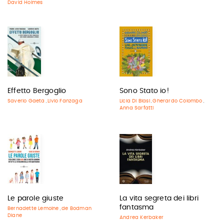
David Holmes
Effetto Bergoglio
Sono Stato io!
Saverio Gaeta
Livio Fanzaga
Licia Di Blasi
Gherardo Colombo
,
,
,
Anna Sarfatti
Le parole giuste
La vita segreta dei libri
fantasma
Bernadette Lemoine
de Bodman
,
Diane
Andrea Kerbaker