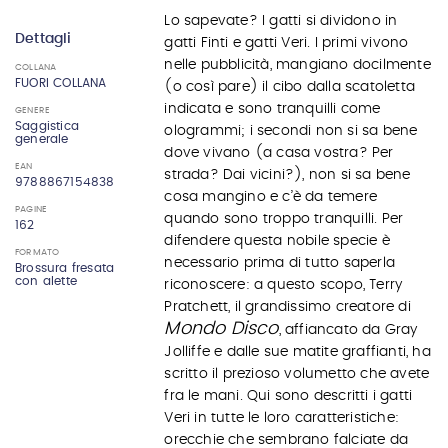
Lo sapevate? I gatti si dividono in
Dettagli
gatti Finti e gatti Veri. I primi vivono
nelle pubblicità, mangiano docilmente
COLLANA
FUORI COLLANA
(o così pare) il cibo dalla scatoletta
indicata e sono tranquilli come
GENERE
Saggistica
ologrammi; i secondi non si sa bene
generale
dove vivano (a casa vostra? Per
EAN
strada? Dai vicini?), non si sa bene
9788867154838
cosa mangino e c’è da temere
PAGINE
quando sono troppo tranquilli. Per
162
difendere questa nobile specie è
FORMATO
necessario prima di tutto saperla
Brossura fresata
con alette
riconoscere: a questo scopo, Terry
Pratchett, il grandissimo creatore di
Mondo Disco
, affiancato da Gray
Jolliffe e dalle sue matite graffianti, ha
scritto il prezioso volumetto che avete
fra le mani. Qui sono descritti i gatti
Veri in tutte le loro caratteristiche:
orecchie che sembrano falciate da