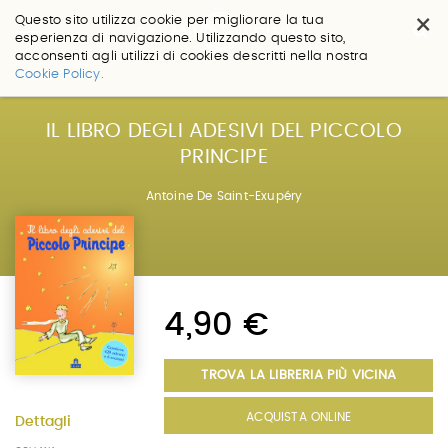
×
Questo sito utilizza cookie per migliorare la tua
esperienza di navigazione. Utilizzando questo sito,
acconsenti agli utilizzi di cookies descritti nella nostra
Salta
Cookie Policy.
ai
contenuti.
|
IL LIBRO DEGLI ADESIVI DEL PICCOLO
Salta
PRINCIPE
alla
navigazione
Antoine De Saint-Exupéry
4,90 €
TROVA LA LIBRERIA PIÙ VICINA
ACQUISTA ONLINE
Dettagli