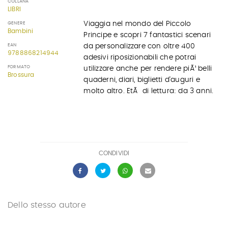
COLLANA
LIBRI
Viaggia nel mondo del Piccolo
GENERE
Bambini
Principe e scopri 7 fantastici scenari
da personalizzare con oltre 400
EAN
9788868214944
adesivi riposizionabili che potrai
FORMATO
utilizzare anche per rendere piÃ¹ belli
Brossura
quaderni, diari, biglietti d'auguri e
molto altro. EtÃ di lettura: da 3 anni.
CONDIVIDI
Dello stesso autore