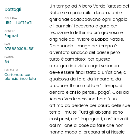
Un tempo ad Albero Verde l’attesa del
Dettagli
Natale era palpabile: decorazioni e
COLLANA
ghirlande addobbavano ogni angolo
LIBRI ILLUSTRATI
e i bambini facevano a gara per
GENERE
realizzare la letterina più graziosa e
Ragazzi
originale da inviare a Babbo Natale.
EAN
Da quando il mago del tempo è
9788893084581
diventato sindaco del paese però
PAGINE
tutto è cambiato: per questo
64
ambiguo individuo ogni secondo
FORMATO
deve essere finalizzato a un’azione, a
Cartonato con
plancia incollata
qualcosa da fare, da imparare, da
produrre. Il suo motto è “Il tempo è
denaro e chi lo perde… paga”. Così ad
Albero Verde nessuno ha più un
attimo da perdere, per paura delle sue
terribili multe. Tutti gli abitanti sono
così presi, così impegnati, così travolti
dal milione di cose da fare che non
hanno modo di prepararsi al Natale