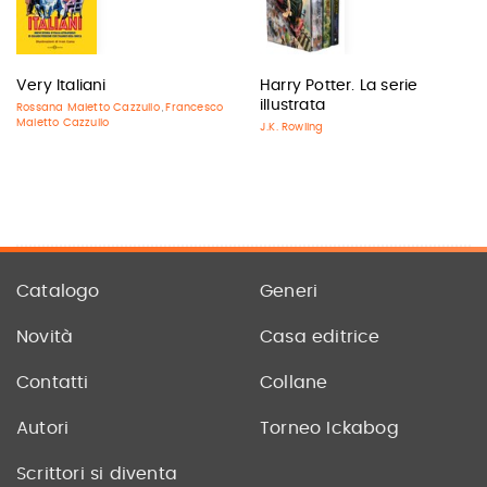
Very Italiani
Harry Potter. La serie
illustrata
Rossana Maletto Cazzullo
Francesco
,
Maletto Cazzullo
J.K. Rowling
Catalogo
Generi
Novità
Casa editrice
Contatti
Collane
Autori
Torneo Ickabog
Scrittori si diventa