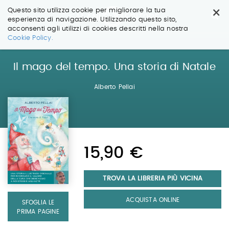
×
Questo sito utilizza cookie per migliorare la tua
esperienza di navigazione. Utilizzando questo sito,
acconsenti agli utilizzi di cookies descritti nella nostra
Salta
Cookie Policy.
ai
contenuti.
|
Il mago del tempo. Una storia di Natale
Salta
alla
Alberto Pellai
navigazione
15,90 €
TROVA LA LIBRERIA PIÙ VICINA
ACQUISTA ONLINE
SFOGLIA LE
PRIMA PAGINE