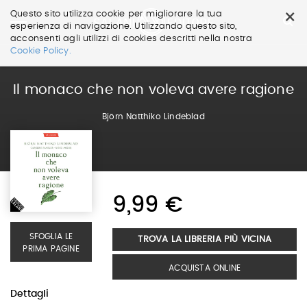
×
Questo sito utilizza cookie per migliorare la tua
esperienza di navigazione. Utilizzando questo sito,
acconsenti agli utilizzi di cookies descritti nella nostra
Salta
Cookie Policy.
ai
contenuti.
|
Il monaco che non voleva avere ragione
Salta
alla
Björn Natthiko Lindeblad
navigazione
9,99 €
SFOGLIA LE
TROVA LA LIBRERIA PIÙ VICINA
PRIMA PAGINE
ACQUISTA ONLINE
Dettagli