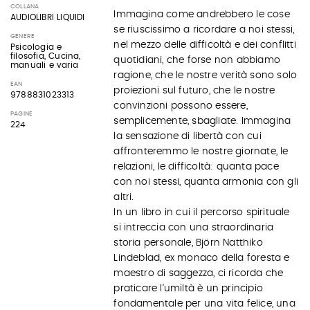
COLLANA
Immagina come andrebbero le cose
AUDIOLIBRI LIQUIDI
se riuscissimo a ricordare a noi stessi,
GENERE
nel mezzo delle difficoltà e dei conflitti
Psicologia e
filosofia, Cucina,
quotidiani, che forse non abbiamo
manuali e varia
ragione, che le nostre verità sono solo
EAN
proiezioni sul futuro, che le nostre
9788831023313
convinzioni possono essere,
PAGINE
semplicemente, sbagliate. Immagina
224
la sensazione di libertà con cui
affronteremmo le nostre giornate, le
relazioni, le difficoltà: quanta pace
con noi stessi, quanta armonia con gli
altri.
In un libro in cui il percorso spirituale
si intreccia con una straordinaria
storia personale, Björn Natthiko
Lindeblad, ex monaco della foresta e
maestro di saggezza, ci ricorda che
praticare l’umiltà è un principio
fondamentale per una vita felice, una