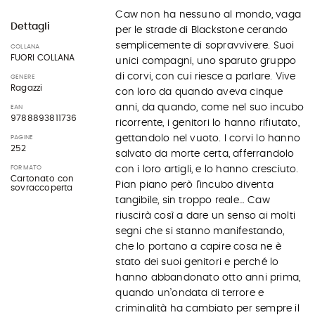
Caw non ha nessuno al mondo, vaga
Dettagli
per le strade di Blackstone cerando
semplicemente di sopravvivere. Suoi
COLLANA
FUORI COLLANA
unici compagni, uno sparuto gruppo
di corvi, con cui riesce a parlare. Vive
GENERE
Ragazzi
con loro da quando aveva cinque
anni, da quando, come nel suo incubo
EAN
9788893811736
ricorrente, i genitori lo hanno rifiutato,
gettandolo nel vuoto. I corvi lo hanno
PAGINE
252
salvato da morte certa, afferrandolo
con i loro artigli, e lo hanno cresciuto.
FORMATO
Cartonato con
Pian piano però l’incubo diventa
sovraccoperta
tangibile, sin troppo reale… Caw
riuscirà così a dare un senso ai molti
segni che si stanno manifestando,
che lo portano a capire cosa ne è
stato dei suoi genitori e perché lo
hanno abbandonato otto anni prima,
quando un’ondata di terrore e
criminalità ha cambiato per sempre il