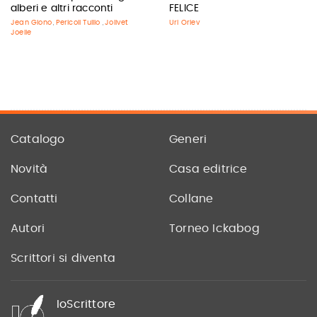
alberi e altri racconti
FELICE
Jean Giono
Pericoli Tullio
Jolivet
Uri Orlev
,
,
Joelle
Catalogo
Generi
Novità
Casa editrice
Contatti
Collane
Autori
Torneo Ickabog
Scrittori si diventa
IoScrittore