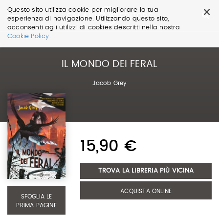
×
Questo sito utilizza cookie per migliorare la tua
esperienza di navigazione. Utilizzando questo sito,
acconsenti agli utilizzi di cookies descritti nella nostra
Salta
Cookie Policy.
ai
contenuti.
|
IL MONDO DEI FERAL
Salta
alla
Jacob Grey
navigazione
15,90 €
TROVA LA LIBRERIA PIÙ VICINA
ACQUISTA ONLINE
SFOGLIA LE
PRIMA PAGINE