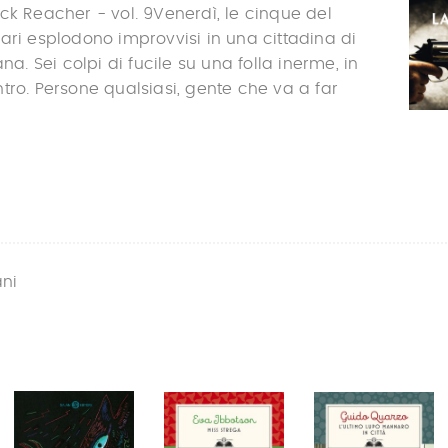
ck Reacher - vol. 9Venerdì, le cinque del
ari esplodono improvvisi in una cittadina di
ana. Sei colpi di fucile su una folla inerme, in
tro. Persone qualsiasi, gente che va a far
ani