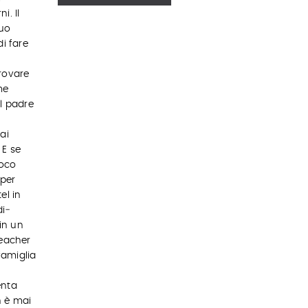
i. Il
suo
i fare
trovare
me
l padre
ai
 E se
poco
 per
el in
di­
 in un
Reacher
famiglia
enta
n è mai