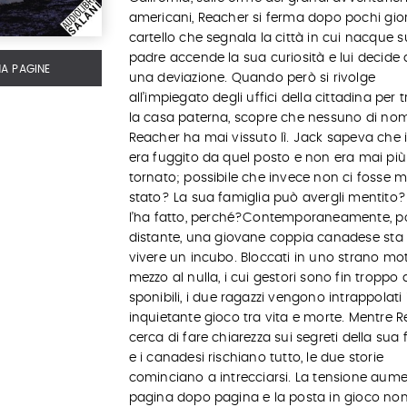
americani, Reacher si ferma dopo pochi giorn
cartello che segnala la città in cui nacque 
padre accende la sua curiosità e lui decide d
MA PAGINE
una deviazione. Quando però si rivolge
all’impiegato degli uffici della cittadina per 
la casa paterna, scopre che nessuno di no
Reacher ha mai vissuto lì. Jack sapeva che i
era fuggito da quel posto e non era mai più
tornato; possibile che invece non ci fosse m
stato? La sua famiglia può avergli mentito?
l’ha fatto, perché?Contemporaneamente, 
distante, una giovane coppia canadese sta
vivere un incubo. Bloccati in uno strano mot
mezzo al nulla, i cui gestori sono fin troppo 
sponibili, i due ragazzi vengono intrappolati
inquietante gioco tra vita e morte. Mentre 
cerca di fare chiarezza sui segreti della sua 
e i canadesi rischiano tutto, le due storie
cominciano a intrecciarsi. La tensione aum
pagina dopo pagina e la posta in gioco no