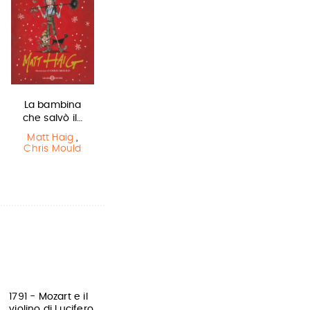
La bambina
Harry Potter e
Lottery boy
che salvò il…
il Prigioniero…
Michael Byrne
Matt Haig
,
J.K. Rowling
Chris Mould
1791 - Mozart e il
violino di Lucifero