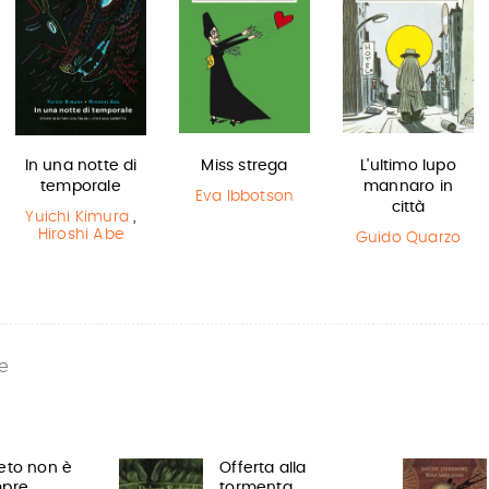
In una notte di
Miss strega
L'ultimo lupo
temporale
mannaro in
Eva Ibbotson
città
Yuichi Kimura
,
Hiroshi Abe
Guido Quarzo
e
eto non è
Offerta alla
mpre
tormenta