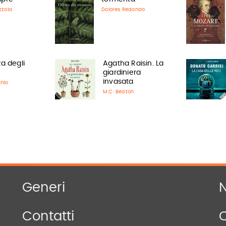
zzola
Dolores Redondo
a degli
Agatha Raisin. La
giardiniera
invasata
hio
M.C. Beaton
Generi
N
Contatti