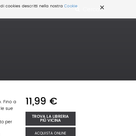
×
 di cookies descritti nella nostra
Cookie
Cerca ...
11,99 €
. Fino a
le sue
TROVA LA LIBRERIA
PIÙ VICINA
to per
ACQUISTA ONLINE
i