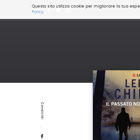
Questo sito utilizza cookie per migliorare la tua esper
Policy.
Salta
ai
contenuti.
|
Salta
alla
navigazione
Condividi