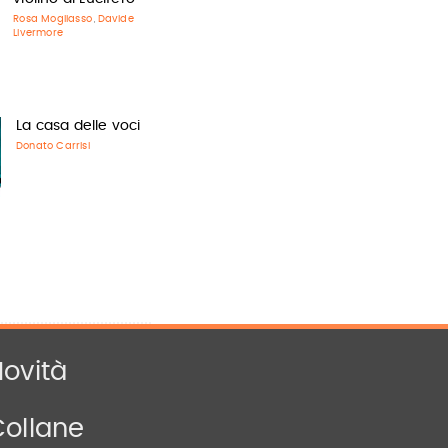
Rosa Mogliasso
Davide
,
Livermore
La casa delle voci
Donato Carrisi
ovità
Collane