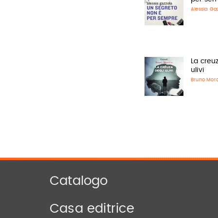
Alessia Ga
La creuz
ulivi
Bruno Morc
Catalogo
Casa editrice