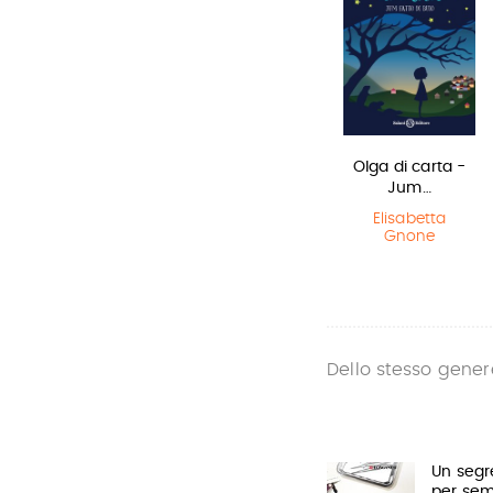
Sirene
Il Libro della
Olga di carta -
Polvere
Jum…
Monica
Rametta
Philip Pullman
Elisabetta
Gnone
Dello stesso gener
Un segr
per se