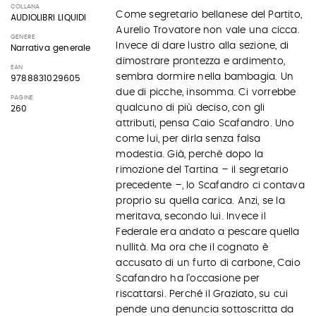
COLLANA
Come segretario bellanese del Partito,
AUDIOLIBRI LIQUIDI
Aurelio Trovatore non vale una cicca.
GENERE
Invece di dare lustro alla sezione, di
Narrativa generale
dimostrare prontezza e ardimento,
EAN
sembra dormire nella bambagia. Un
9788831029605
due di picche, insomma. Ci vorrebbe
PAGINE
qualcuno di più deciso, con gli
260
attributi, pensa Caio Scafandro. Uno
come lui, per dirla senza falsa
modestia. Già, perché dopo la
rimozione del Tartina – il segretario
precedente –, lo Scafandro ci contava
proprio su quella carica. Anzi, se la
meritava, secondo lui. Invece il
Federale era andato a pescare quella
nullità. Ma ora che il cognato è
accusato di un furto di carbone, Caio
Scafandro ha l’occasione per
riscattarsi. Perché il Graziato, su cui
pende una denuncia sottoscritta da