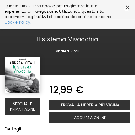
×
Questo sito utilizza cookie per migliorare la tua
esperienza di navigazione. Utilizzando questo sito,
acconsenti agli utilizzi di cookies descritti nella nostra
Salta
Cookie Policy.
ai
contenuti.
|
Il sistema Vivacchia
Salta
alla
Andrea Vitali
navigazione
12,99 €
SFOGLIA LE
TROVA LA LIBRERIA PIÙ VICINA
PRIMA PAGINE
ACQUISTA ONLINE
Dettagli