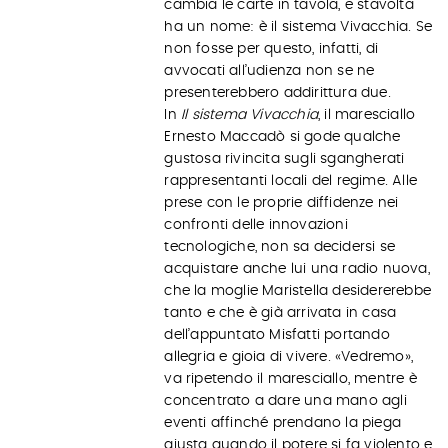
cambia le carte in tavola, e stavolta
ha un nome: è il sistema Vivacchia. Se
non fosse per questo, infatti, di
avvocati all’udienza non se ne
presenterebbero addirittura due.
In
Il sistema Vivacchia
, il maresciallo
Ernesto Maccadò si gode qualche
gustosa rivincita sugli sgangherati
rappresentanti locali del regime. Alle
prese con le proprie diffidenze nei
confronti delle innovazioni
tecnologiche, non sa decidersi se
acquistare anche lui una radio nuova,
che la moglie Maristella desidererebbe
tanto e che è già arrivata in casa
dell’appuntato Misfatti portando
allegria e gioia di vivere. «Vedremo»,
va ripetendo il maresciallo, mentre è
concentrato a dare una mano agli
eventi affinché prendano la piega
giusta quando il potere si fa violento e