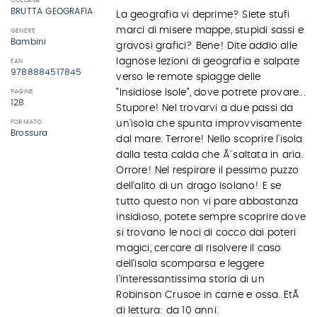
COLLANA
BRUTTA GEOGRAFIA
La geografia vi deprime? Siete stufi
marci di misere mappe, stupidi sassi e
GENERE
Bambini
gravosi grafici? Bene! Dite addio alle
lagnose lezioni di geografia e salpate
EAN
9788884517845
verso le remote spiagge delle
"Insidiose Isole", dove potrete provare...
PAGINE
128
Stupore! Nel trovarvi a due passi da
un'isola che spunta improvvisamente
FORMATO
Brossura
dal mare. Terrore! Nello scoprire l'isola
dalla testa calda che Ã¨ saltata in aria.
Orrore! Nel respirare il pessimo puzzo
dell'alito di un drago isolano! E se
tutto questo non vi pare abbastanza
insidioso, potete sempre scoprire dove
si trovano le noci di cocco dai poteri
magici, cercare di risolvere il caso
dell'isola scomparsa e leggere
l'interessantissima storia di un
Robinson Crusoe in carne e ossa. EtÃ
di lettura: da 10 anni.