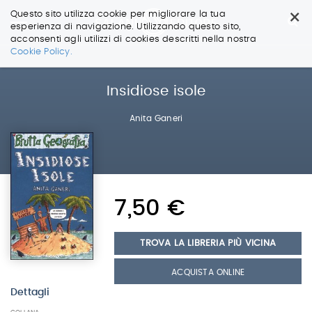
×
Questo sito utilizza cookie per migliorare la tua
esperienza di navigazione. Utilizzando questo sito,
acconsenti agli utilizzi di cookies descritti nella nostra
Salta
Cookie Policy.
ai
contenuti.
|
Insidiose isole
Salta
alla
Anita Ganeri
navigazione
7,50 €
TROVA LA LIBRERIA PIÙ VICINA
ACQUISTA ONLINE
Dettagli