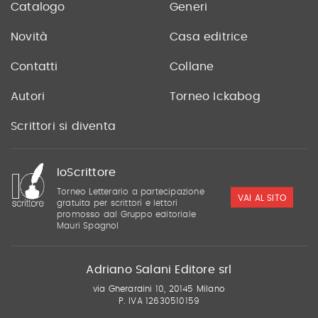
Catalogo
Generi
Novità
Casa editrice
Contatti
Collane
Autori
Torneo Ickabog
Scrittori si diventa
IoScrittore
Torneo Letterario a partecipazione
VAI AL SITO
gratuita per scrittori e lettori
promosso dal Gruppo editoriale
Mauri Spagnol
Adriano Salani Editore srl
via Gherardini 10, 20145 Milano
P. IVA 12630510159