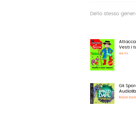
Dello stesso gener
Attacca
Vesti i 
Aa.Vv.
Gli Sporc
Audioli
Roald Dahl