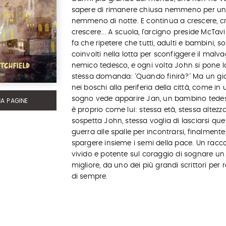
sapere di rimanere chiusa nemmeno per un'
nemmeno di notte. E continua a crescere, cr
crescere... A scuola, l'arcigno preside McTav
fa che ripetere che tutti, adulti e bambini, s
coinvolti nella lotta per sconfiggere il malva
nemico tedesco, e ogni volta John si pone l
stessa domanda: 'Quando finirà?' Ma un gi
nei boschi alla periferia della città, come in 
sogno vede apparire Jan, un bambino tede
MA PAGINE
è proprio come lui: stessa età, stessa altezza
sospetta John, stessa voglia di lasciarsi que
guerra alle spalle per incontrarsi, finalmente
spargere insieme i semi della pace. Un racc
vivido e potente sul coraggio di sognare 
migliore, da uno dei più grandi scrittori per 
di sempre.