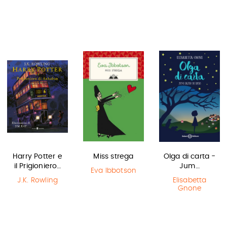
Harry Potter e
Miss strega
Olga di carta -
il Prigioniero…
Jum…
Eva Ibbotson
J.K. Rowling
Elisabetta
Gnone