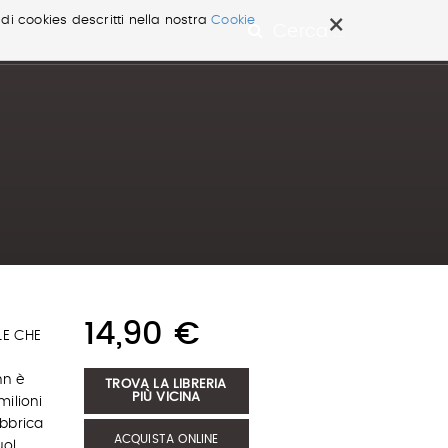
×
 di cookies descritti nella nostra
Cookie
Cerca ...
14,90 €
LE CHE
hn è
TROVA LA LIBRERIA
PIÙ VICINA
milioni
abbrica
ACQUISTA ONLINE
uol