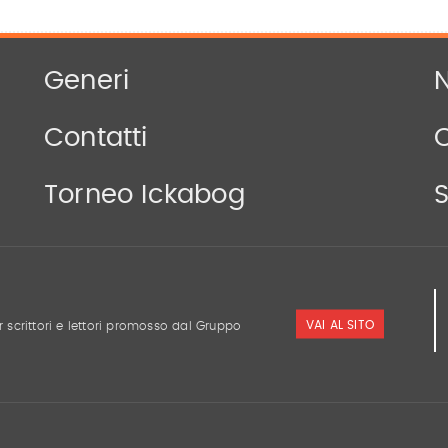
Generi
N
Contatti
Torneo Ickabog
S
VAI AL SITO
r scrittori e lettori promosso dal Gruppo