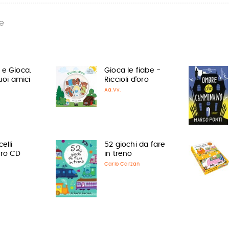
e
 e Gioca.
Gioca le fiabe -
tuoi amici
Riccioli d'oro
Aa.Vv.
elli
52 giochi da fare
bro CD
in treno
Carlo Carzan