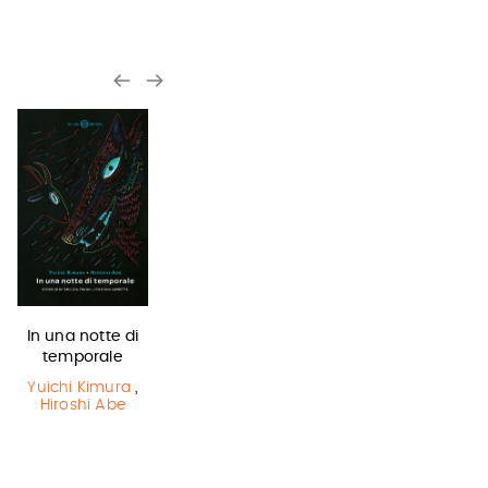
In una notte di
L'ultimo lupo
La bambina
temporale
mannaro in
che salvò il…
città
Yuichi Kimura
,
Matt Haig
,
Hiroshi Abe
Chris Mould
Guido Quarzo