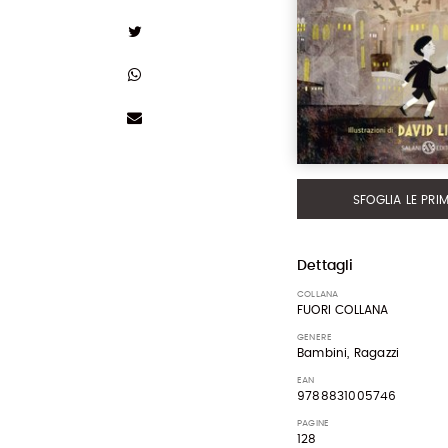
SFOGLIA LE PRI
Dettagli
COLLANA
FUORI COLLANA
GENERE
Bambini, Ragazzi
EAN
9788831005746
PAGINE
128