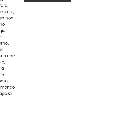
ora,
escere,
ish non
ono
gio
a
orno,
un
sco che
 e,
lla
, e
onto
un mondo
ragazzi