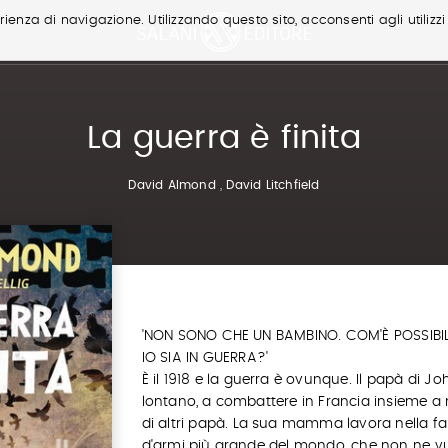
ienza di navigazione. Utilizzando questo sito, acconsenti agli utilizzi
La guerra è finita
David Almond
,
David Litchfield
'NON SONO CHE UN BAMBINO. COM'È POSSIBI
IO SIA IN GUERRA?'
È il 1918 e la guerra è ovunque. Il papà di Jo
lontano, a combattere in Francia insieme a 
di altri papà. La sua mamma lavora nella f
d'armi più grande del mondo, che non ne v