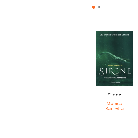
Lottery boy
Il Libro della
Sirene
Polvere
Michael Byrne
Monica
Rametta
Philip Pullman