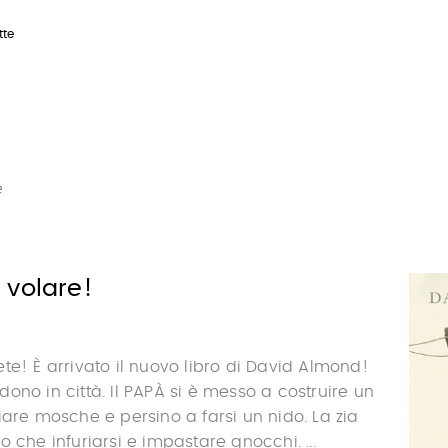
tte
e
 volare!
te! È arrivato il nuovo libro di David Almond!
ono in città. Il PAPÀ si è messo a costruire un
iare mosche e persino a farsi un nido. La zia
 che infuriarsi e impastare gnocchi. ...