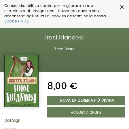
×
Questo sito utilizza cookie per migliorare la tua
esperienza di navigazione. Utilizzando questo sito,
acconsenti agli utilizzi di cookies descritti nella nostra
Salta
Cookie Policy.
ai
contenuti.
|
Irosi irlandesi
Salta
alla
Terry Deary
navigazione
8,00 €
TROVA LA LIBRERIA PIÙ VICINA
ACQUISTA ONLINE
Dettagli
COLLANA