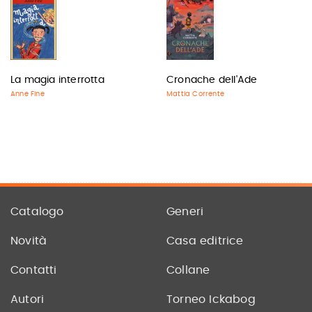
La magia interrotta
Cronache dell'Ade
Anne Fine
Mattia Corrente
Catalogo
Generi
Novità
Casa editrice
Contatti
Collane
Autori
Torneo Ickabog