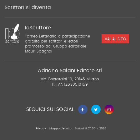
Scrittori si diventa
IoScrittore
Torneo Letterario a partecipazione
VAI AL SITO
gratuita per scrittori e lettori
promosso dal Gruppo editoriale
Mauri Spagnol
Adriano Salani Editore srl
via Gherardini 10, 20145 Milano
P. IVA 12630510159
SEGUICI SUI SOCIAL
Privacy
Mappa del sito
Salani © 2000 - 2026