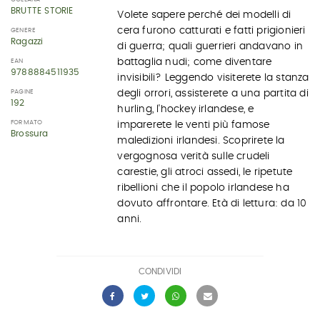
BRUTTE STORIE
Volete sapere perché dei modelli di
cera furono catturati e fatti prigionieri
GENERE
Ragazzi
di guerra; quali guerrieri andavano in
battaglia nudi; come diventare
EAN
9788884511935
invisibili? Leggendo visiterete la stanza
PAGINE
degli orrori, assisterete a una partita di
192
hurling, l'hockey irlandese, e
FORMATO
imparerete le venti più famose
Brossura
maledizioni irlandesi. Scoprirete la
vergognosa verità sulle crudeli
carestie, gli atroci assedi, le ripetute
ribellioni che il popolo irlandese ha
dovuto affrontare. Età di lettura: da 10
anni.
CONDIVIDI