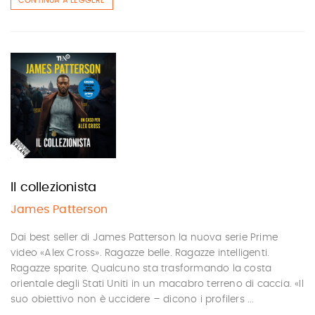
CONTINUA A LEGGERE
Il collezionista
James Patterson
Dai best seller di James Patterson la nuova serie Prime
video «Alex Cross». Ragazze belle. Ragazze intelligenti.
Ragazze sparite. Qualcuno sta trasformando la costa
orientale degli Stati Uniti in un macabro terreno di caccia. «Il
suo obiettivo non è uccidere – dicono i profilers ...