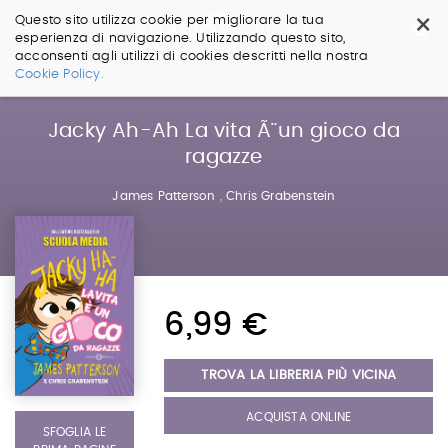
×
Questo sito utilizza cookie per migliorare la tua
esperienza di navigazione. Utilizzando questo sito,
acconsenti agli utilizzi di cookies descritti nella nostra
Salta
Cookie Policy.
ai
contenuti.
|
Jacky Ah-Ah La vita Ã¨ un gioco da
Salta
ragazze
alla
navigazione
James Patterson
,
Chris Grabenstein
6,99 €
TROVA LA LIBRERIA PIÙ VICINA
ACQUISTA ONLINE
SFOGLIA LE