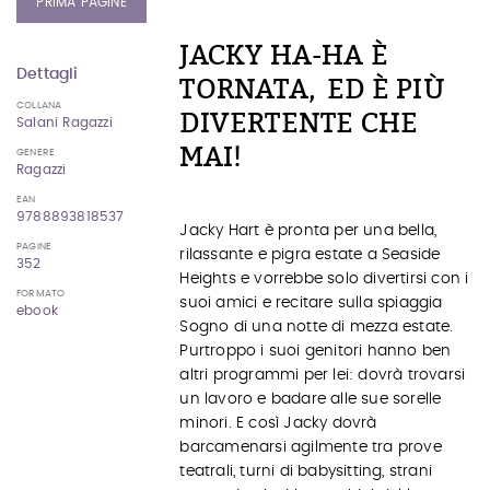
PRIMA PAGINE
JACKY HA-HA È
Dettagli
TORNATA, ED È PIÙ
COLLANA
DIVERTENTE CHE
Salani Ragazzi
MAI!
GENERE
Ragazzi
EAN
9788893818537
Jacky Hart è pronta per una bella,
PAGINE
rilassante e pigra estate a Seaside
352
Heights e vorrebbe solo divertirsi con i
FORMATO
suoi amici e recitare sulla spiaggia
ebook
Sogno di una notte di mezza estate.
Purtroppo i suoi genitori hanno ben
altri programmi per lei: dovrà trovarsi
un lavoro e badare alle sue sorelle
minori. E così Jacky dovrà
barcamenarsi agilmente tra prove
teatrali, turni di babysitting, strani