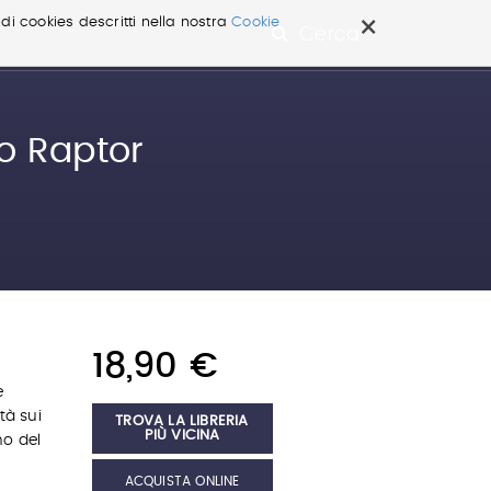
×
 di cookies descritti nella nostra
Cookie
Cerca ...
o Raptor
18,90 €
e
tà sui
TROVA LA LIBRERIA
PIÙ VICINA
no del
ACQUISTA ONLINE