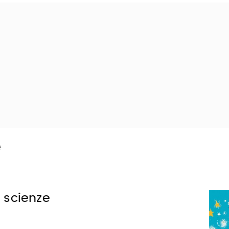
e
 scienze