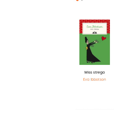
Lottery boy
Harry Potter e
Miss strega
il Prigioniero…
Michael Byrne
Eva Ibbotson
J.K. Rowling