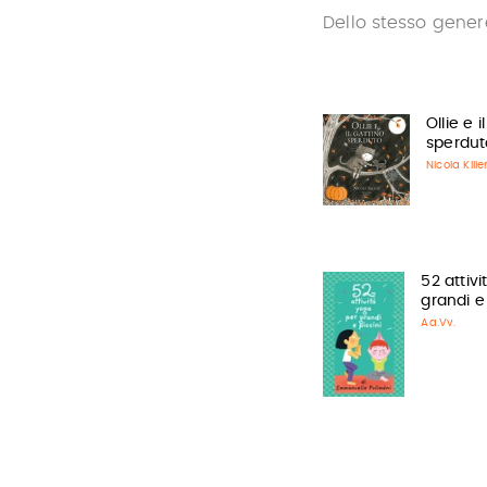
Dello stesso gener
Ollie e i
sperdut
Nicola Kille
52 attiv
grandi e 
Aa.Vv.