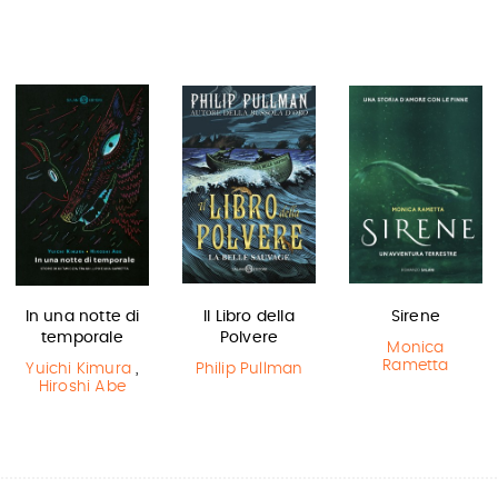
In una notte di
Il Libro della
Sirene
temporale
Polvere
Monica
Rametta
Yuichi Kimura
,
Philip Pullman
Hiroshi Abe