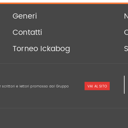
Generi
N
Contatti
Torneo Ickabog
S
VAI AL SITO
r scrittori e lettori promosso dal Gruppo