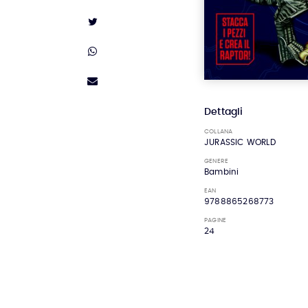
Dettagli
COLLANA
JURASSIC WORLD
GENERE
Bambini
EAN
9788865268773
PAGINE
24