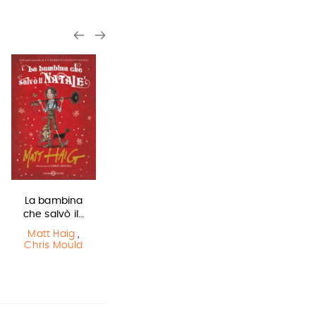
La bambina
Olga di carta -
L'ultimo lupo
che salvò il…
Jum…
mannaro in
città
Matt Haig
,
Elisabetta
Chris Mould
Gnone
Guido Quarzo