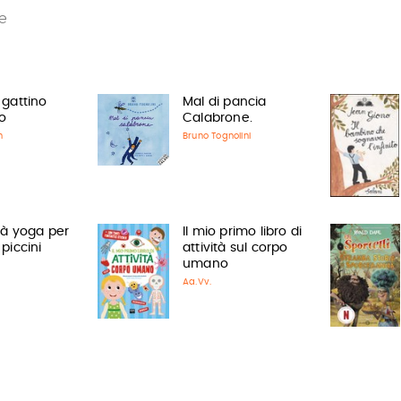
e
l gattino
Mal di pancia
o
Calabrone.
n
Bruno Tognolini
ità yoga per
Il mio primo libro di
piccini
attività sul corpo
umano
Aa.Vv.