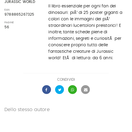
JURASSIC WORLD
Il libro essenziale per ogni fan dei
EAN
dinosauri: piÃ¹ di 25 poster giganti a
9788865267325
colori con le immagini dei piÃ¹
PAGINE
straordinari lucertoloni preistorici! E
56
inoltre, tante schede piene di
informazioni, segreti e curiositÃ per
conoscere proprio tutto delle
fantastiche creature di Jurassic
world! EtÃ di lettura: da 6 anni.
CONDIVIDI
Dello stesso autore