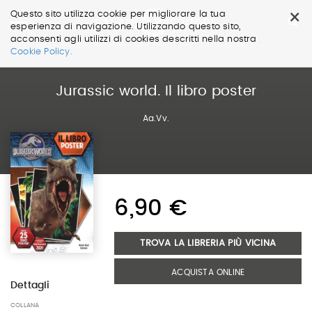
×
Questo sito utilizza cookie per migliorare la tua
esperienza di navigazione. Utilizzando questo sito,
acconsenti agli utilizzi di cookies descritti nella nostra
Salta
Cookie Policy.
ai
contenuti.
|
Jurassic world. Il libro poster
Salta
alla
Aa.Vv.
navigazione
6,90 €
TROVA LA LIBRERIA PIÙ VICINA
ACQUISTA ONLINE
Dettagli
COLLANA