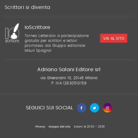
Scrittori si diventa
IoScrittore
Torneo Letterario a partecipazione
VAI AL SITO
gratuita per scrittori e lettori
promosso dal Gruppo editoriale
Mauri Spagnol
Adriano Salani Editore srl
via Gherardini 10, 20145 Milano
P. IVA 12630510159
SEGUICI SUI SOCIAL
Privacy
Mappa del sito
Salani © 2000 - 2026