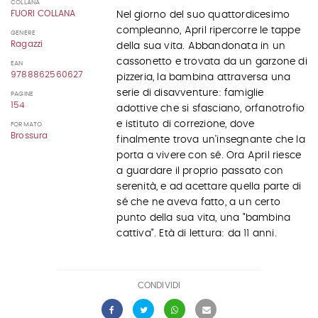
COLLANA
FUORI COLLANA
Nel giorno del suo quattordicesimo
compleanno, April ripercorre le tappe
GENERE
Ragazzi
della sua vita. Abbandonata in un
cassonetto e trovata da un garzone di
EAN
9788862560627
pizzeria, la bambina attraversa una
serie di disavventure: famiglie
PAGINE
154
adottive che si sfasciano, orfanotrofio
e istituto di correzione, dove
FORMATO
Brossura
finalmente trova un'insegnante che la
porta a vivere con sé. Ora April riesce
a guardare il proprio passato con
serenità, e ad acettare quella parte di
sé che ne aveva fatto, a un certo
punto della sua vita, una "bambina
cattiva". Età di lettura: da 11 anni.
CONDIVIDI