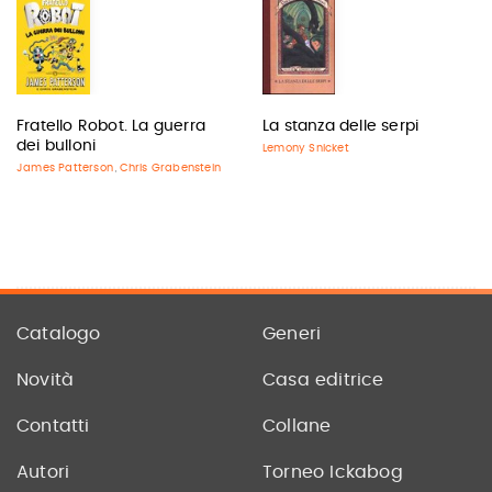
Fratello Robot. La guerra
La stanza delle serpi
dei bulloni
Lemony Snicket
James Patterson
Chris Grabenstein
,
Catalogo
Generi
Novità
Casa editrice
Contatti
Collane
Autori
Torneo Ickabog