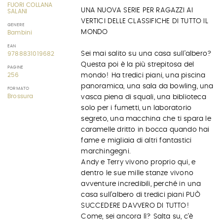
FUORI COLLANA
UNA NUOVA SERIE PER RAGAZZI AI
SALANI
VERTICI DELLE CLASSIFICHE DI TUTTO IL
GENERE
MONDO
Bambini
EAN
Sei mai salito su una casa sull’albero?
9788831019682
Questa poi è la più strepitosa del
PAGINE
256
mondo! Ha tredici piani, una piscina
panoramica, una sala da bowling, una
FORMATO
Brossura
vasca piena di squali, una biblioteca
solo per i fumetti, un laboratorio
segreto, una macchina che ti spara le
caramelle dritto in bocca quando hai
fame e migliaia di altri fantastici
marchingegni.
Andy e Terry vivono proprio qui, e
dentro le sue mille stanze vivono
avventure incredibili, perché in una
casa sull’albero di tredici piani PUÒ
SUCCEDERE DAVVERO DI TUTTO!
Come, sei ancora lì? Salta su, c’è