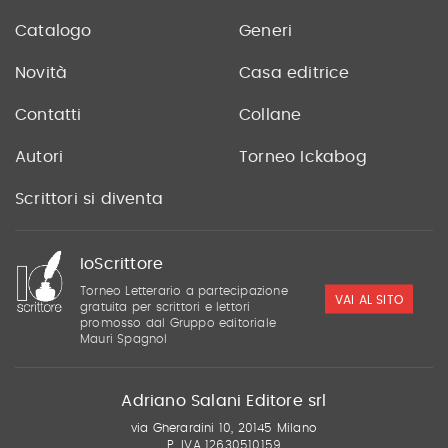
Catalogo
Generi
Novità
Casa editrice
Contatti
Collane
Autori
Torneo Ickabog
Scrittori si diventa
IoScrittore
Torneo Letterario a partecipazione
VAI AL SITO
gratuita per scrittori e lettori
promosso dal Gruppo editoriale
Mauri Spagnol
Adriano Salani Editore srl
via Gherardini 10, 20145 Milano
P. IVA 12630510159