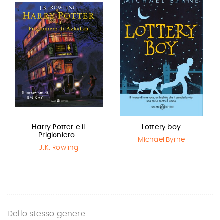
Harry Potter e il
Lottery boy
Prigioniero…
Michael Byrne
J.K. Rowling
Dello stesso genere