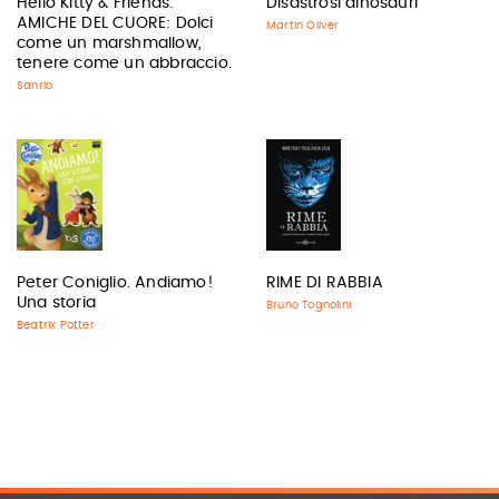
Hello Kitty & Friends.
Disastrosi dinosauri
AMICHE DEL CUORE: Dolci
Martin Oliver
come un marshmallow,
tenere come un abbraccio.
Sanrio
Peter Coniglio. Andiamo!
RIME DI RABBIA
Una storia
Bruno Tognolini
Beatrix Potter