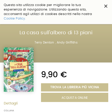
×
Questo sito utilizza cookie per migliorare la tua
esperienza di navigazione. Utilizzando questo sito,
acconsenti agli utilizzi di cookies descritti nella nostra
Salta
Cookie Policy.
ai
contenuti.
|
La casa sull'albero di 13 piani
Salta
alla
Terry Denton
,
Andy Griffiths
navigazione
9,90 €
TROVA LA LIBRERIA PIÙ VICINA
ACQUISTA ONLINE
Dettagli
COLLANA