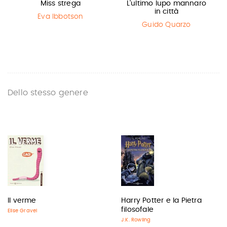
Miss strega
L'ultimo lupo mannaro
in città
Eva Ibbotson
Guido Quarzo
Dello stesso genere
Il verme
Harry Potter e la Pietra
filosofale
Elise Gravel
J.K. Rowling