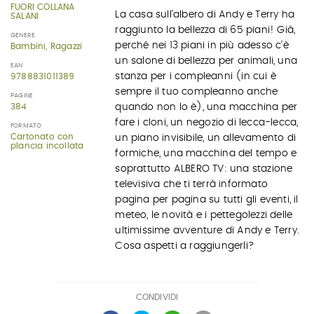
FUORI COLLANA
La casa sull’albero di Andy e Terry ha
SALANI
raggiunto la bellezza di 65 piani! Già,
GENERE
perché nei 13 piani in più adesso c’è
Bambini, Ragazzi
un salone di bellezza per animali, una
EAN
stanza per i compleanni (in cui è
9788831011389
sempre il tuo compleanno anche
PAGINE
384
quando non lo è), una macchina per
fare i cloni, un negozio di lecca-lecca,
FORMATO
Cartonato con
un piano invisibile, un allevamento di
plancia incollata
formiche, una macchina del tempo e
soprattutto ALBERO TV: una stazione
televisiva che ti terrà informato
pagina per pagina su tutti gli eventi, il
meteo, le novità e i pettegolezzi delle
ultimissime avventure di Andy e Terry.
Cosa aspetti a raggiungerli?
CONDIVIDI