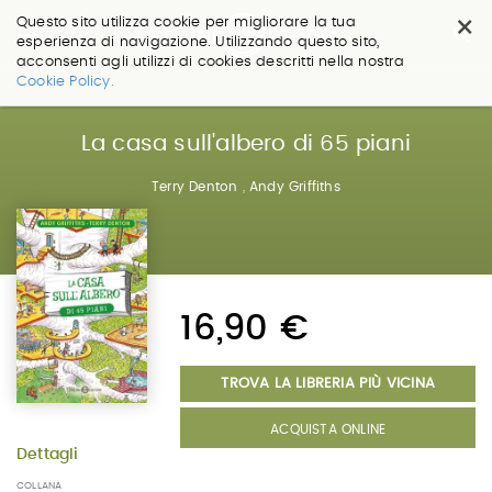
×
Questo sito utilizza cookie per migliorare la tua
esperienza di navigazione. Utilizzando questo sito,
acconsenti agli utilizzi di cookies descritti nella nostra
Salta
Cookie Policy.
ai
contenuti.
|
La casa sull'albero di 65 piani
Salta
alla
Terry Denton
,
Andy Griffiths
navigazione
16,90 €
TROVA LA LIBRERIA PIÙ VICINA
ACQUISTA ONLINE
Dettagli
COLLANA