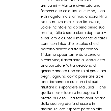
e le sue rivincite. Sono passati
trent’anni – Marta è diventata una
famosa autrice di libri di cucina, Olga
è dimagrita ma si annoia ancora, Nina
ha un nuovo misterioso fidanzato,
Lola è incinta e ha appena perso suo
marito, Júlia è stata eletta deputata –
e per loro è giunto il momento di fare i
conti con i ricordi e le colpe che si
portano dentro da troppo tempo.
Si danno appuntamento a cena al
Media vida, il ristorante di Marta, e tra
una portata e l’altra decidono di
giocare ancora una volta al gioco dei
pegni: ognuna dovrà porre alle altre
una domanda a cui non ci si può
rifiutare di rispondere. Ma Júlia – che
quella notte d’estate ha pagato il
prezzo più alto – ha fatto annunciare
dalla sua segretaria di essere in
ritardo. Le loro risposte portano alla