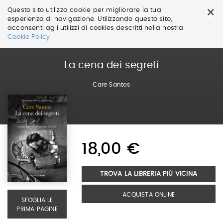
×
Questo sito utilizza cookie per migliorare la tua
esperienza di navigazione. Utilizzando questo sito,
acconsenti agli utilizzi di cookies descritti nella nostra
Salta
Cookie Policy.
ai
contenuti.
|
La cena dei segreti
Salta
alla
Care Santos
navigazione
18,00 €
TROVA LA LIBRERIA PIÙ VICINA
ACQUISTA ONLINE
SFOGLIA LE
PRIMA PAGINE