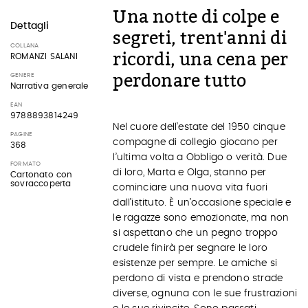
Una notte di colpe e
Dettagli
segreti, trent'anni di
COLLANA
ricordi, una cena per
ROMANZI SALANI
perdonare tutto
GENERE
Narrativa generale
EAN
9788893814249
Nel cuore dell’estate del 1950 cinque
PAGINE
compagne di collegio giocano per
368
l’ultima volta a Obbligo o verità. Due
FORMATO
di loro, Marta e Olga, stanno per
Cartonato con
sovraccoperta
cominciare una nuova vita fuori
dall’istituto. È un’occasione speciale e
le ragazze sono emozionate, ma non
si aspettano che un pegno troppo
crudele finirà per segnare le loro
esistenze per sempre. Le amiche si
perdono di vista e prendono strade
diverse, ognuna con le sue frustrazioni