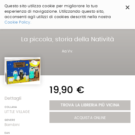
×
Questo sito utilizza cookie per migliorare la tua
esperienza di navigazione. Utilizzando questo sito,
acconsenti agli utilizzi di cookies descritti nella nostra
Salta
Cookie Policy.
ai
contenuti.
|
La piccola, storia della Natività
Salta
alla
Aa.Vv.
navigazione
19,90 €
Dettagli
TROVA LA LIBRERIA PIÙ VICINA
COLLANA
LITTLE VILLAGE
ACQUISTA ONLINE
GENERE
Bambini
EAN