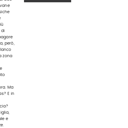
ovane
siche
e
iù
 di
pagare
a, però,
Blanco
a zona
e
ito
ora. Ma
as? E in
ccia?
glia,
le e
e.