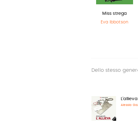
Harry Potter e
Il Libro della
Miss strega
il Prigioniero…
Polvere
Eva Ibbotson
J.K. Rowling
Philip Pullman
Dello stesso gener
L'allieva
Alessia Ga