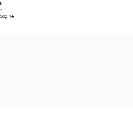
e,
mo
 pagine