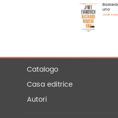
Bastard
uno
Janet Evan
Catalogo
Casa editrice
Autori