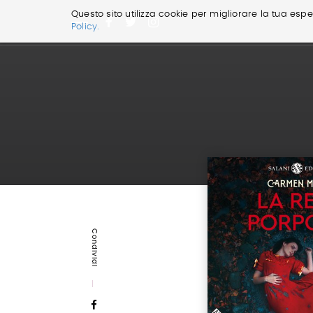
Questo sito utilizza cookie per migliorare la tua esper
Policy.
Salta
ai
contenuti.
|
Salta
alla
navigazione
Condividi