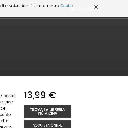
×
 di cookies descritti nella nostra
Cookie
Cerca ...
13,99 €
disposto
ettrice
 de
TROVA LA LIBRERIA
PIÙ VICINA
scente
 che
ACQUISTA ONLINE
 di due