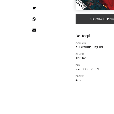
SFOGLIA LE PRI
Dettagli
COLLANA
AUDIOLIBRI LIQUIDI
GENERE
Thriller
EAN
9788831023139
PAGINE
432