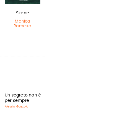
Sirene
La bambina
Lottery boy
che salvò il…
Monica
Michael Byrne
Rametta
Matt Haig
,
Chris Mould
Un segreto non è
per sempre
Alessia Gazzola