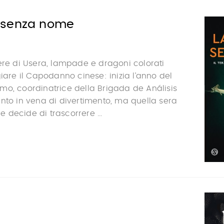
 senza nome
ere di Usera, lampade e dragoni colorati
giare il Capodanno cinese: inizia l’anno del
mo, coordinatrice della Brigada de Análisis
nto in vena di divertimento, ma quella sera
decide di trascorrere ...