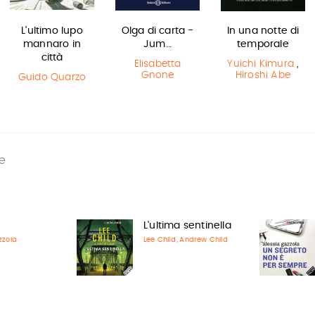
L'ultimo lupo
Olga di carta -
In una notte di
mannaro in
Jum…
temporale
città
Elisabetta
Yuichi Kimura
,
Gnone
Hiroshi Abe
Guido Quarzo
e
L'ultima sentinella
zzola
Lee Child
Andrew Child
,