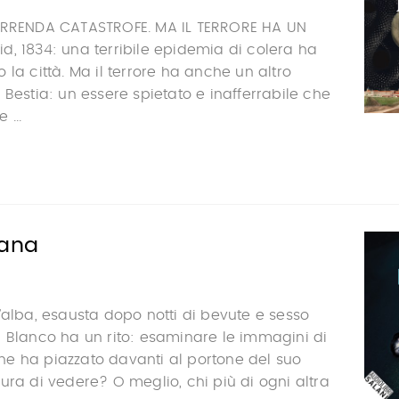
ORRENDA CATASTROFE. MA IL TERRORE HA UN
, 1834: una terribile epidemia di colera ha
 la città. Ma il terrore ha anche un altro
 Bestia: un essere spietato e inafferrabile che
 ...
tana
’alba, esausta dopo notti di bevute e sesso
 Blanco ha un rito: esaminare le immagini di
e ha piazzato davanti al portone del suo
ura di vedere? O meglio, chi più di ogni altra