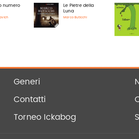
o numero
Le Pietre della
Luna
ovich
Marco Buticchi
Generi
N
Contatti
Torneo Ickabog
S