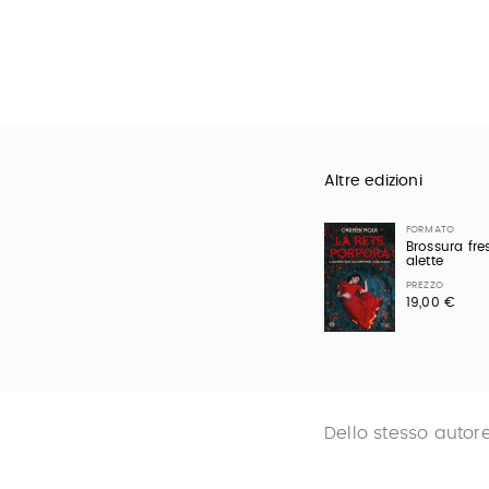
Altre edizioni
FORMATO
Brossura fr
alette
PREZZO
19,00 €
Dello stesso autor