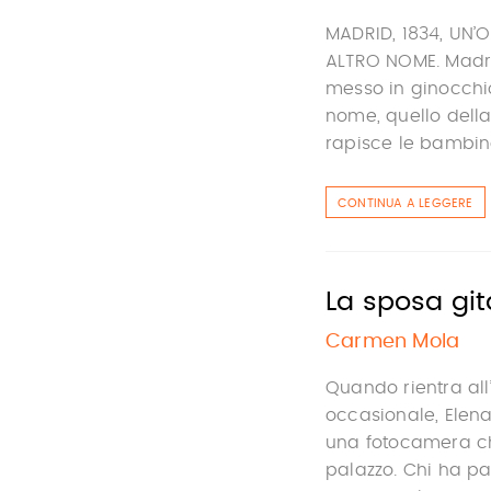
MADRID, 1834, UN’
ALTRO NOME. Madrid
messo in ginocchio
nome, quello della
rapisce le bambine
CONTINUA A LEGGERE
La sposa gi
Carmen Mola
Quando rientra all
occasionale, Elena
una fotocamera ch
palazzo. Chi ha pa