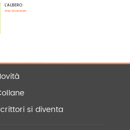
L'ALBERO
Shel Silverstein
ovità
Collane
crittori si diventa