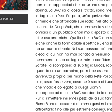
uomini incappucciati che torturano una gi
donna. La BAC sa di cosa si tratta, sono me
indaga sulla Rete Porpora, un’organizzazion
MA PAGINE
criminale che affondale sue radici nel lato p
oscuro del Deep Web, che commercia video
omicidi a un pubblico anonimo disposto a 
cifre astronomiche. Quello che la BAC non s
è che anche la formidabile ispettrice Elena 
ha un punto debole. Nel suo passato c’è un
cieca, di cui non ha mai parlato a nessuno,
nemmeno al suo collega e intimo confident
Zárate: la scomparsa di suo figlio Lucas, rap
quando era un bambino, potrebbe essere
avvenuta proprio per mano della Rete Porp
se questo fosse vero, cosa ne è stato di Luc
che modo è collegato a quegli uomini
incappucciati a cui la BAC sta dando la ca
Pur di rimettere insieme i pezzi della sua fami
Elena Blanco accetterà di immergersi nel ma
affrontarlo fino alle più estreme conseguenz