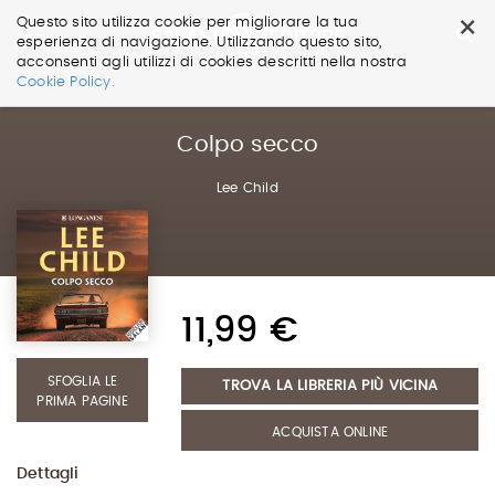
×
Questo sito utilizza cookie per migliorare la tua
esperienza di navigazione. Utilizzando questo sito,
acconsenti agli utilizzi di cookies descritti nella nostra
Salta
Cookie Policy.
ai
contenuti.
|
Colpo secco
Salta
alla
Lee Child
navigazione
11,99 €
SFOGLIA LE
TROVA LA LIBRERIA PIÙ VICINA
PRIMA PAGINE
ACQUISTA ONLINE
Dettagli