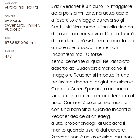
COLLANA
Jack Reacher è un duro. Ex maggiore
AUDIOLIBRI LIQUIDI
della polizia militare, ha detto addio
GENERE
all’esercito e viaggia attraverso gli
Azione e
avventura, Thriller,
Stati Uniti.Nemmeno lui sa alla ricerca
Audiolibri
di cosa. Una nuova vita. L’opportunità
EAN
di condurre un’esistenza tranquilla. Un
9788831000444
amore che probabilmente non
PAGINE
incontrerà mai. O forse
473
semplicemente di guai. Nell'assolato
deserto del Sudovest americano, il
maggiore Reacher si imbatte in una
bellissima donna di origini messicane,
Carmen Greer. Sposata a un uomo
violento, in carcere per problemi con il
fisco, Carmen è sola, senza mezzi e
con una bambina. Quando incontra
Reacher decide di chiedergli
aiuto, proponendogli di uccidere il
marito quando uscirà dal carcere.
Reacher non è un assassino, ma non