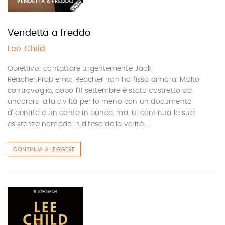
Vendetta a freddo
Lee Child
Obiettivo: contattare urgentemente Jack
Reacher.Problema: Reacher non ha fissa dimora. Molto
controvoglia, dopo l’11 settembre è stato costretto ad
ancorarsi alla civiltà per lo meno con un documento
d’identità e un conto in banca, ma lui continua la sua
esistenza nomade in difesa della verità ...
CONTINUA A LEGGERE