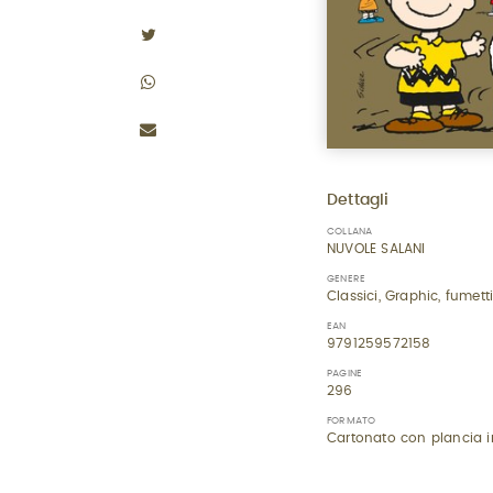
Dettagli
COLLANA
NUVOLE SALANI
GENERE
Classici, Graphic, fumet
EAN
9791259572158
PAGINE
296
FORMATO
Cartonato con plancia i