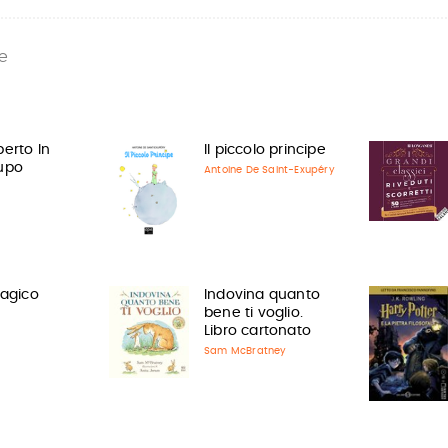
e
berto In
Il piccolo principe
upo
Antoine De Saint-Exupéry
magico
Indovina quanto
bene ti voglio.
Libro cartonato
Sam McBratney