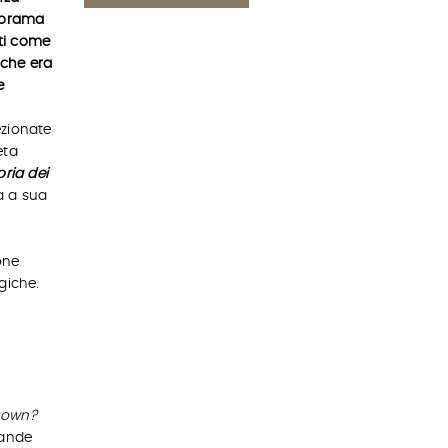
anorama
ti come
 che era
e
ezionate
eta
oria dei
a a sua
one
giche.
Brown?
mande