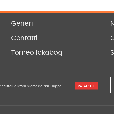
Generi
N
Contatti
Torneo Ickabog
S
VAI AL SITO
r scrittori e lettori promosso dal Gruppo