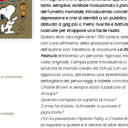
tanto semplice, avrebbe rivoluzionato il p
del fumetto mondiale, introducendo concet
depressione e crisi di identità a un pubblico
abituato a gag più o meno riuscite e battut
costruite per strappare una facile risata.
Questo libro raccoglie oltre 1.300 strisce, sel
con cura all’interno della produzione compl
dell’autore, con l’obiettivo di ricostruire
La St
Peanuts
attraverso un percorso rigoroso m
volta originale. L’ampia parte introduttiva ci
avvicina al mondo creato da Schulz con un
approccio unico, attraverso una presentazi
ti e umorismo
dettagliata dei personaggi e tabelle cronolo
Charlie Brown è sempre stato il padrone di
Snoopy?
Quando compare la coperta di Linus?
Come ha iniziato Schroeder a suonare il
pianoforte?
ncollata
Chi ha presentato Piperita Patty a Charlie 
Le risposte a queste e a decine di altre do