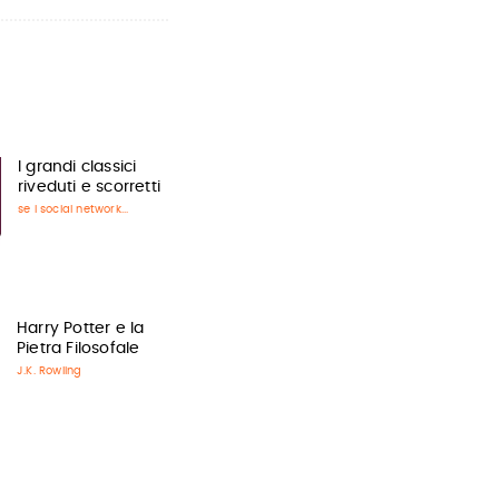
I grandi classici
riveduti e scorretti
se i social network...
Harry Potter e la
Pietra Filosofale
J.K. Rowling