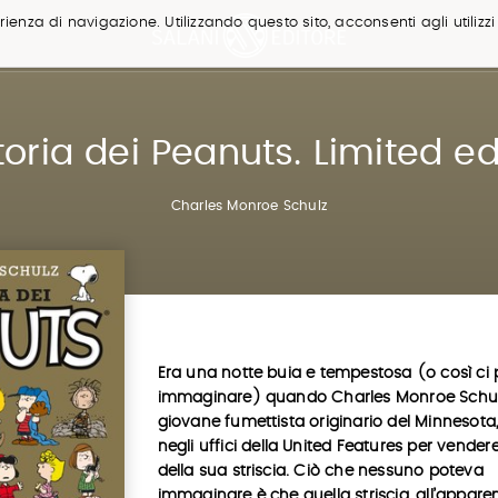
ienza di navigazione. Utilizzando questo sito, acconsenti agli utilizzi
toria dei Peanuts. Limited ed
Charles Monroe Schulz
Era una notte buia e tempestosa (o così ci 
immaginare) quando Charles Monroe Schul
giovane fumettista originario del Minnesota,
negli uffici della United Features per vendere i
della sua striscia. Ciò che nessuno poteva
immaginare è che quella striscia, all’appare