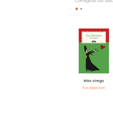
Consigliati da Sal
Sirene
In una notte di
Miss strega
temporale
Monica
Eva Ibbotson
Rametta
Yuichi Kimura
,
Hiroshi Abe