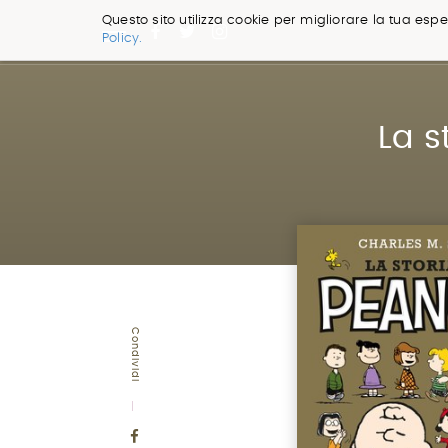
Questo sito utilizza cookie per migliorare la tua esper
Policy.
Salta
ai
contenuti.
|
La s
Salta
alla
navigazione
Condividi