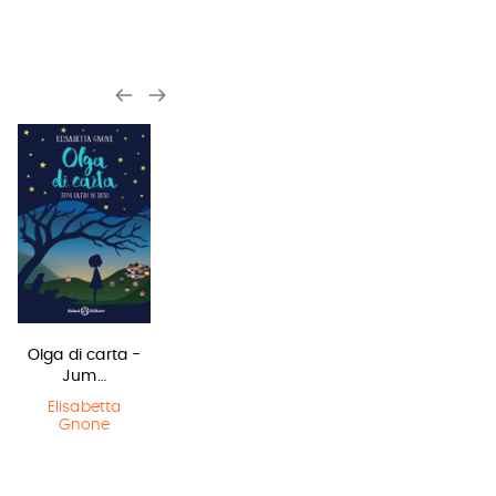
Olga di carta -
Harry Potter e
Il Libro della
Jum…
il Prigioniero…
Polvere
Elisabetta
J.K. Rowling
Philip Pullman
Gnone