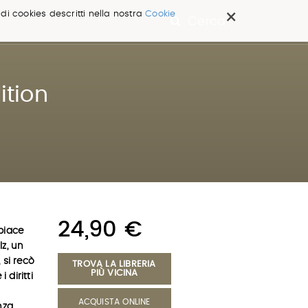
×
 di cookies descritti nella nostra
Cookie
Cerca ...
ition
24,90 €
piace
z, un
 si recò
TROVA LA LIBRERIA
PIÙ VICINA
 diritti
ACQUISTA ONLINE
nza