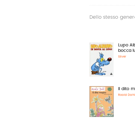
Dello stesso gener
Lupo Al
bocca l
Silver
Il dito 
Roald Dahl