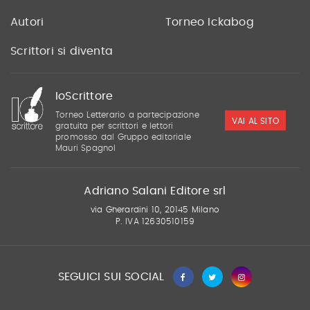
Autori
Torneo Ickabog
Scrittori si diventa
IoScrittore
Torneo Letterario a partecipazione
VAI AL SITO
gratuita per scrittori e lettori
promosso dal Gruppo editoriale
Mauri Spagnol
Adriano Salani Editore srl
via Gherardini 10, 20145 Milano
P. IVA 12630510159
SEGUICI SUI SOCIAL