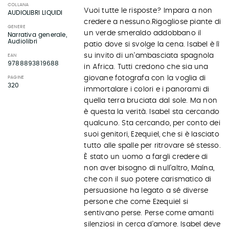
COLLANA
Vuoi tutte le risposte? Impara a non
AUDIOLIBRI LIQUIDI
credere a nessuno.Rigogliose piante di
GENERE
un verde smeraldo addobbano il
Narrativa generale,
Audiolibri
patio dove si svolge la cena. Isabel è lì
su invito di un’ambasciata spagnola
EAN
9788893819688
in Africa. Tutti credono che sia una
giovane fotografa con la voglia di
PAGINE
320
immortalare i colori e i panorami di
quella terra bruciata dal sole. Ma non
è questa la verità. Isabel sta cercando
qualcuno. Sta cercando, per conto dei
suoi genitori, Ezequiel, che si è lasciato
tutto alle spalle per ritrovare sé stesso.
È stato un uomo a fargli credere di
non aver bisogno di null’altro, Maína,
che con il suo potere carismatico di
persuasione ha legato a sé diverse
persone che come Ezequiel si
sentivano perse. Perse come amanti
silenziosi in cerca d’amore. Isabel deve