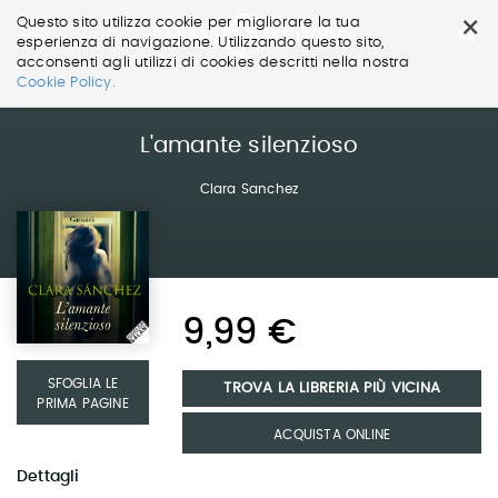
×
Questo sito utilizza cookie per migliorare la tua
esperienza di navigazione. Utilizzando questo sito,
acconsenti agli utilizzi di cookies descritti nella nostra
Salta
Cookie Policy.
ai
contenuti.
|
L'amante silenzioso
Salta
alla
Clara Sanchez
navigazione
9,99 €
SFOGLIA LE
TROVA LA LIBRERIA PIÙ VICINA
PRIMA PAGINE
ACQUISTA ONLINE
Dettagli