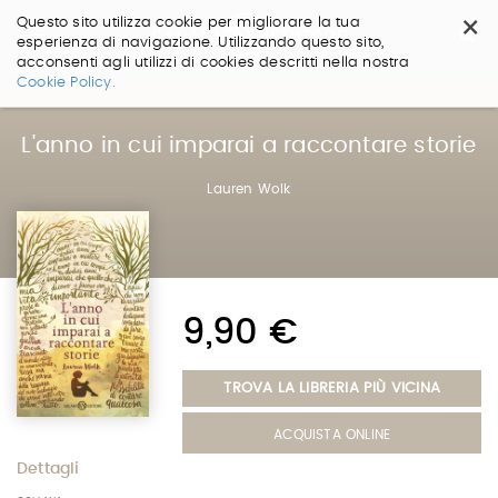
×
Questo sito utilizza cookie per migliorare la tua
esperienza di navigazione. Utilizzando questo sito,
acconsenti agli utilizzi di cookies descritti nella nostra
Salta
Cookie Policy.
ai
contenuti.
|
L'anno in cui imparai a raccontare storie
Salta
alla
Lauren Wolk
navigazione
9,90 €
TROVA LA LIBRERIA PIÙ VICINA
ACQUISTA ONLINE
Dettagli