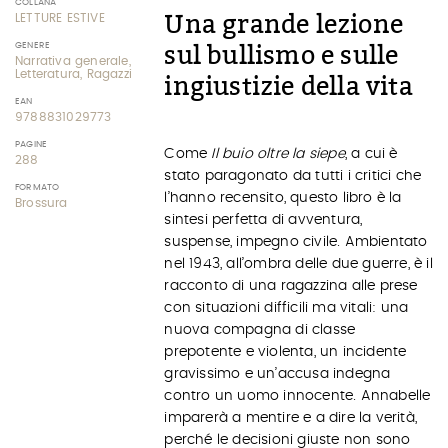
COLLANA
Una grande lezione
LETTURE ESTIVE
GENERE
sul bullismo e sulle
Narrativa generale,
Letteratura, Ragazzi
ingiustizie della vita
EAN
9788831029773
PAGINE
Come
Il buio oltre la siepe
, a cui è
288
stato paragonato da tutti i critici che
FORMATO
l’hanno recensito, questo libro è la
Brossura
sintesi perfetta di avventura,
suspense, impegno civile. Ambientato
nel 1943, all’ombra delle due guerre, è il
racconto di una ragazzina alle prese
con situazioni difficili ma vitali: una
nuova compagna di classe
prepotente e violenta, un incidente
gravissimo e un’accusa indegna
contro un uomo innocente. Annabelle
imparerà a mentire e a dire la verità,
perché le decisioni giuste non sono