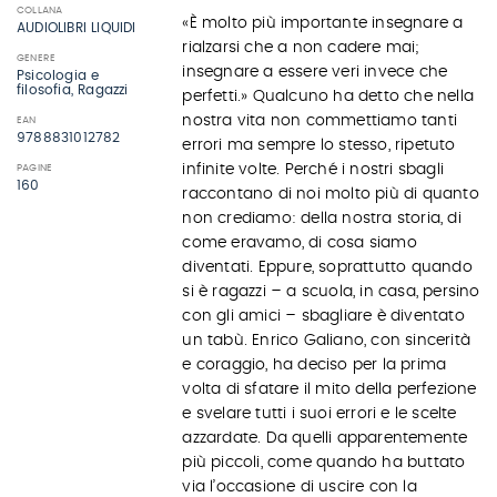
COLLANA
«È molto più importante insegnare a
AUDIOLIBRI LIQUIDI
rialzarsi che a non cadere mai;
GENERE
insegnare a essere veri invece che
Psicologia e
filosofia, Ragazzi
perfetti.» Qualcuno ha detto che nella
nostra vita non commettiamo tanti
EAN
9788831012782
errori ma sempre lo stesso, ripetuto
infinite volte. Perché i nostri sbagli
PAGINE
160
raccontano di noi molto più di quanto
non crediamo: della nostra storia, di
come eravamo, di cosa siamo
diventati. Eppure, soprattutto quando
si è ragazzi – a scuola, in casa, persino
con gli amici – sbagliare è diventato
un tabù. Enrico Galiano, con sincerità
e coraggio, ha deciso per la prima
volta di sfatare il mito della perfezione
e svelare tutti i suoi errori e le scelte
azzardate. Da quelli apparentemente
più piccoli, come quando ha buttato
via l’occasione di uscire con la