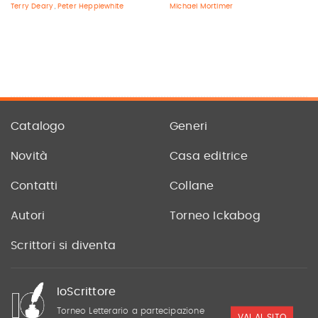
Terry Deary
Peter Hepplewhite
Michael Mortimer
,
Catalogo
Generi
Novità
Casa editrice
Contatti
Collane
Autori
Torneo Ickabog
Scrittori si diventa
IoScrittore
Torneo Letterario a partecipazione
VAI AL SITO