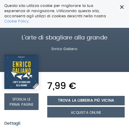
×
Questo sito utilizza cookie per migliorare la tua
esperienza di navigazione. Utilizzando questo sito,
acconsenti agli utilizzi di cookies descritti nella nostra
Salta
Cookie Policy.
ai
contenuti.
|
L'arte di sbagliare alla grande
Salta
alla
Enrico Galiano
navigazione
7,99 €
SFOGLIA LE
TROVA LA LIBRERIA PIÙ VICINA
PRIMA PAGINE
ACQUISTA ONLINE
Dettagli