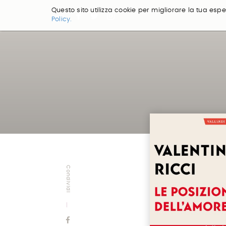
Questo sito utilizza cookie per migliorare la tua esper
Policy.
Salta
ai
contenuti.
|
Salta
alla
navigazione
Condividi