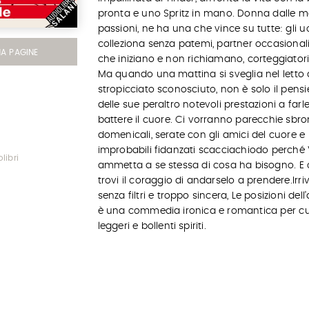
pronta e uno Spritz in mano. Donna dalle m
passioni, ne ha una che vince su tutte: gli uo
colleziona senza patemi, partner occasionali
MA PAGINE
che iniziano e non richiamano, corteggiatori 
Ma quando una mattina si sveglia nel letto 
stropicciato sconosciuto, non è solo il pensi
delle sue peraltro notevoli prestazioni a farl
battere il cuore. Ci vorranno parecchie sbr
domenicali, serate con gli amici del cuore e
improbabili fidanzati scacciachiodo perché 
libri
ammetta a se stessa di cosa ha bisogno. E
trovi il coraggio di andarselo a prendere.Irri
senza filtri e troppo sincera, Le posizioni del
è una commedia ironica e romantica per cu
leggeri e bollenti spiriti.