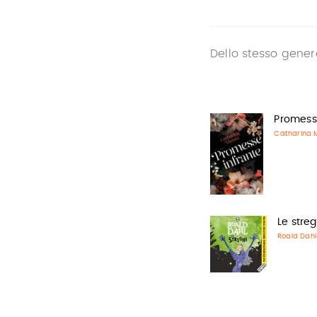
Dello stesso gener
Promess
Catharina 
Le stre
Roald Dahl