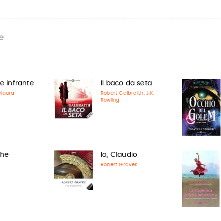
e
e infrante
Il baco da seta
Maura
Robert Galbraith
J.K.
,
Rowling
ghe
Io, Claudio
Robert Graves