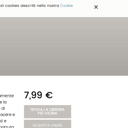
×
 di cookies descritti nella nostra
Cookie
Cerca ...
7,99 €
iamente
e la
 di
TROVA LA LIBRERIA
PIÙ VICINA
iacere e
od e
ACQUISTA ONLINE
 battuta