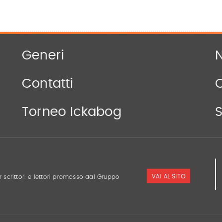
Generi
N
Contatti
Torneo Ickabog
S
VAI AL SITO
r scrittori e lettori promosso dal Gruppo