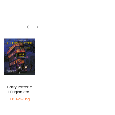
Harry Potter e
Il Libro della
Olga di carta -
il Prigioniero…
Polvere
Jum…
J.K. Rowling
Philip Pullman
Elisabetta
Gnone