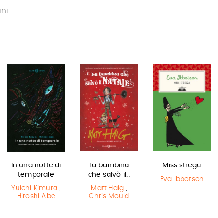
ani
In una notte di
La bambina
Miss strega
temporale
che salvò il…
Eva Ibbotson
Yuichi Kimura
,
Matt Haig
,
Hiroshi Abe
Chris Mould