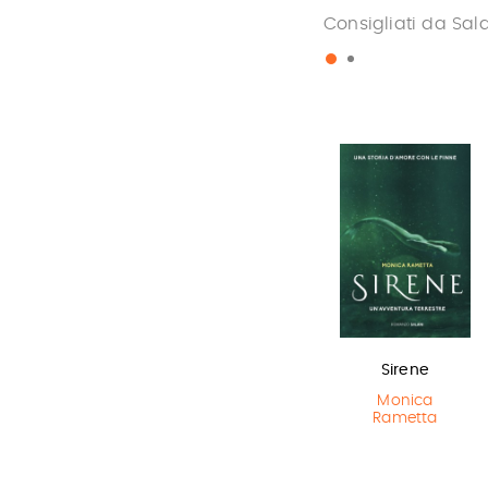
Consigliati da Sal
Lottery boy
L'ultimo lupo
Sirene
mannaro in
Michael Byrne
Monica
città
Rametta
Guido Quarzo