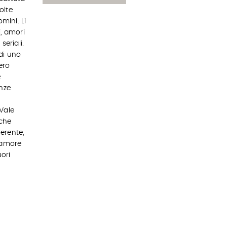
olte
mini. Li
, amori
seriali.
di uno
ero
e
onze
Vale
 che
verente,
l’amore
ori