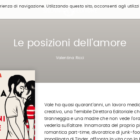
ienza di navigazione. Utilizzando questo sito, acconsenti agli utilizzi
Le posizioni dell'amore
Valentina Ricci
Vale ha quasi quarant’anni, un lavoro med
creativo, una Temibile Direttora Editoriale ch
tiranneggia e una madre che non vede l’ora
vederla sull’altare. Innamorata del proprio p
romantica part-time, divoratrice di junk-fo
impallinata di Tinder, affronta la vita con la