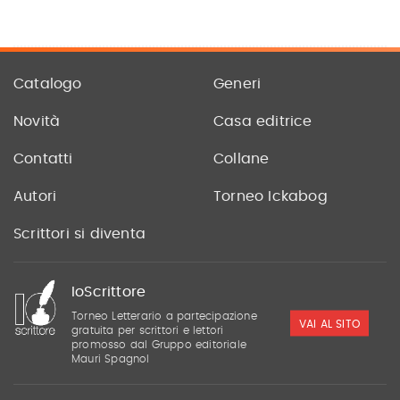
Catalogo
Generi
Novità
Casa editrice
Contatti
Collane
Autori
Torneo Ickabog
Scrittori si diventa
IoScrittore
Torneo Letterario a partecipazione
VAI AL SITO
gratuita per scrittori e lettori
promosso dal Gruppo editoriale
Mauri Spagnol