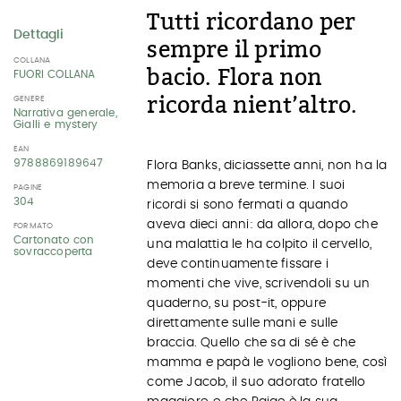
Tutti ricordano per
Dettagli
sempre il primo
COLLANA
bacio. Flora non
FUORI COLLANA
ricorda nient’altro.
GENERE
Narrativa generale,
Gialli e mystery
EAN
9788869189647
Flora Banks, diciassette anni, non ha la
memoria a breve termine. I suoi
PAGINE
304
ricordi si sono fermati a quando
aveva dieci anni: da allora, dopo che
FORMATO
Cartonato con
una malattia le ha colpito il cervello,
sovraccoperta
deve continuamente fissare i
momenti che vive, scrivendoli su un
quaderno, su post-it, oppure
direttamente sulle mani e sulle
braccia. Quello che sa di sé è che
mamma e papà le vogliono bene, così
come Jacob, il suo adorato fratello