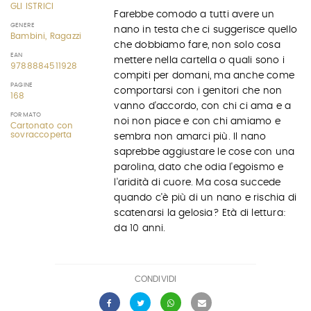
GLI ISTRICI
Farebbe comodo a tutti avere un
GENERE
nano in testa che ci suggerisce quello
Bambini, Ragazzi
che dobbiamo fare, non solo cosa
EAN
mettere nella cartella o quali sono i
9788884511928
compiti per domani, ma anche come
PAGINE
comportarsi con i genitori che non
168
vanno d'accordo, con chi ci ama e a
FORMATO
noi non piace e con chi amiamo e
Cartonato con
sovraccoperta
sembra non amarci più. Il nano
saprebbe aggiustare le cose con una
parolina, dato che odia l'egoismo e
l'aridità di cuore. Ma cosa succede
quando c'è più di un nano e rischia di
scatenarsi la gelosia? Età di lettura:
da 10 anni.
CONDIVIDI