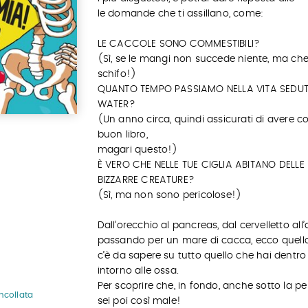
le domande che ti assillano, come:
LE CACCOLE SONO COMMESTIBILI?
(Sì, se le mangi non succede niente, ma ch
schifo!)
QUANTO TEMPO PASSIAMO NELLA VITA SEDUT
WATER?
(Un anno circa, quindi assicurati di avere c
buon libro,
magari questo!)
È VERO CHE NELLE TUE CIGLIA ABITANO DELLE
BIZZARRE CREATURE?
(Sì, ma non sono pericolose!)
Dall’orecchio al pancreas, dal cervelletto all’a
passando per un mare di cacca, ecco quell
c’è da sapere su tutto quello che hai dentro
intorno alle ossa.
Per scoprire che, in fondo, anche sotto la pe
ncollata
sei poi così male!