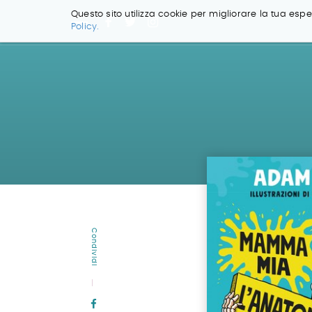
Questo sito utilizza cookie per migliorare la tua esper
Policy.
Salta
ai
contenuti.
|
Salta
alla
navigazione
Condividi