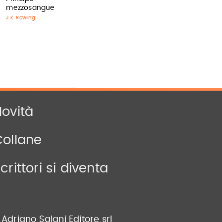
mezzosangue
J.K. Rowling
ovità
Collane
crittori si diventa
Adriano Salani Editore srl