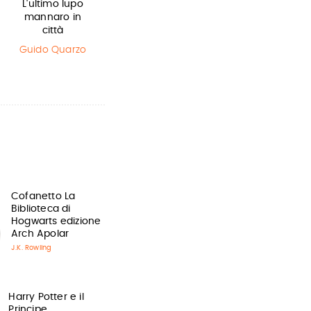
L'ultimo lupo
Olga di carta -
Il Libro della
mannaro in
Jum…
Polvere
città
Elisabetta
Philip Pullman
Gnone
Guido Quarzo
Cofanetto La
Biblioteca di
Hogwarts edizione
Arch Apolar
J.K. Rowling
Harry Potter e il
Principe