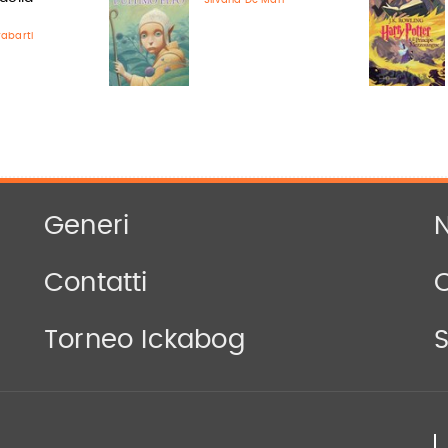
abarti
Generi
N
Contatti
Torneo Ickabog
S