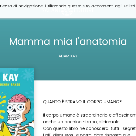
ienza di navigazione. Utilizzando questo sito, acconsenti agli utilizzi
Mamma mia l'anatomia
ADAM KAY
QUANTO È STRANO IL CORPO UMANO?
Il corpo umano è straordinario e affascinant
anche un pochino strano, diciamolo.
Con questo libro ne conoscerai tutti i segret
i più disgustosi, e potrai dare risposta alle