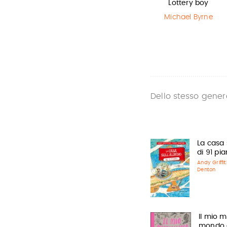
Harry Potter e
La bambina
Lottery boy
il Prigioniero…
che salvò il…
Michael Byrne
J.K. Rowling
Matt Haig
,
Chris Mould
Dello stesso gener
La casa 
di 91 pia
Andy Griffi
Denton
Il mio m
mondo 