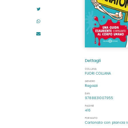
Dettagli
COLLANA
FUORI COLLANA
GENERE
Ragazzi
EAN
9788831007955
PAGINE
416
FORMATO
Cartonato con plancia i