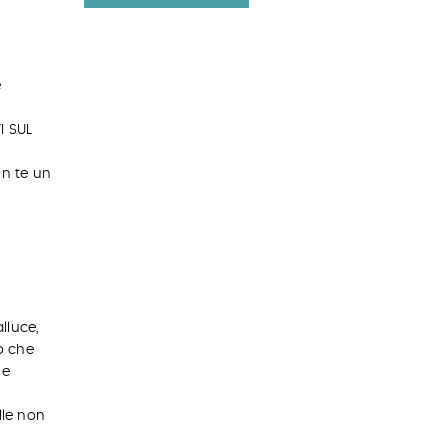
e
I SUL
on te un
lluce,
o che
 e
lle non