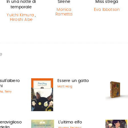
In una notte di
Sirene
Miss strega
temporale
Monica
Eva Ibbotson
Rametta
Yuichi Kimura
,
Hiroshi Abe
e
sull'albero
Essere un gatto
ni
Matt Haig
ths
Terry
,
eraviglioso
L'ultimo elfo
della
Silvana De Mari