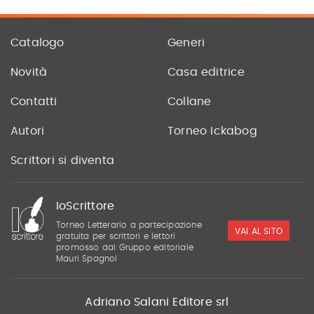
Catalogo
Generi
Novità
Casa editrice
Contatti
Collane
Autori
Torneo Ickabog
Scrittori si diventa
IoScrittore
Torneo Letterario a partecipazione
VAI AL SITO
gratuita per scrittori e lettori
promosso dal Gruppo editoriale
Mauri Spagnol
Adriano Salani Editore srl