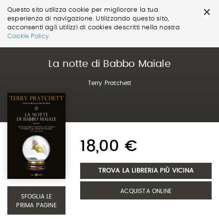
×
Questo sito utilizza cookie per migliorare la tua
esperienza di navigazione. Utilizzando questo sito,
acconsenti agli utilizzi di cookies descritti nella nostra
Salta
Cookie Policy.
ai
contenuti.
|
La notte di Babbo Maiale
Salta
alla
Terry Pratchett
navigazione
18,00 €
TROVA LA LIBRERIA PIÙ VICINA
ACQUISTA ONLINE
SFOGLIA LE
PRIMA PAGINE