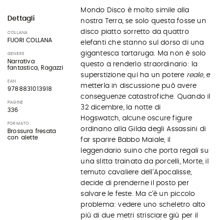
Mondo Disco è molto simile alla
Dettagli
nostra Terra, se solo questa fosse un
disco piatto sorretto da quattro
COLLANA
FUORI COLLANA
elefanti che stanno sul dorso di una
gigantesca tartaruga. Ma non è solo
GENERE
Narrativa
questo a renderlo straordinario: la
fantastica, Ragazzi
superstizione qui ha un potere
reale
, e
EAN
metterla in discussione può avere
9788831013918
conseguenze catastrofiche. Quando il
PAGINE
32 dicembre, la notte di
336
Hogswatch, alcune oscure figure
FORMATO
ordinano alla Gilda degli Assassini di
Brossura fresata
con alette
far sparire Babbo Maiale, il
leggendario suino che porta regali su
una slitta trainata da porcelli, Morte, il
temuto cavaliere dell’Apocalisse,
decide di prenderne il posto per
salvare le feste. Ma c’è un piccolo
problema: vedere uno scheletro alto
più di due metri strisciare giù per il