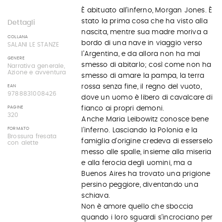
È abituato all’inferno, Morgan Jones. È
stato la prima cosa che ha visto alla
Dettagli
nascita, mentre sua madre moriva a
COLLANA
bordo di una nave in viaggio verso
SALANI LE STANZE
l’Argentina, e da allora non ha mai
GENERE
smesso di abitarlo; così come non ha
Narrativa generale,
Azione e avventura
smesso di amare la pampa, la terra
rossa senza fine, il regno del vuoto,
EAN
9788831008426
dove un uomo è libero di cavalcare di
PAGINE
fianco ai propri demoni.
320
Anche Maria Leibowitz conosce bene
FORMATO
l’inferno. Lasciando la Polonia e la
Brossura fresata
famiglia d’origine credeva di esserselo
con alette
messo alle spalle, insieme alla miseria
e alla ferocia degli uomini, ma a
Buenos Aires ha trovato una prigione
persino peggiore, diventando una
schiava.
Non è amore quello che sboccia
quando i loro sguardi s’incrociano per