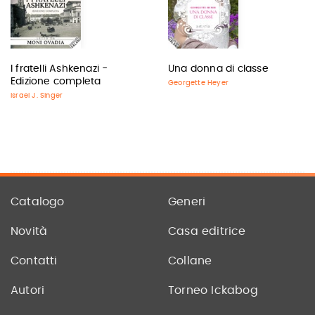
I fratelli Ashkenazi -
Una donna di classe
Edizione completa
Georgette Heyer
Israel J. Singer
Catalogo
Generi
Novità
Casa editrice
Contatti
Collane
Autori
Torneo Ickabog