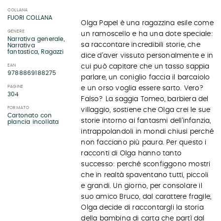
COLLANA
FUORI COLLANA
Olga Papel è una ragazzina esile come
GENERE
un ramoscello e ha una dote speciale:
Narrativa generale,
sa raccontare incredibili storie, che
Narrativa
fantastica, Ragazzi
dice d’aver vissuto personalmente e in
EAN
cui può capitare che un tasso sappia
9788869188275
parlare, un coniglio faccia il barcaiolo
PAGINE
e un orso voglia essere sarto. Vero?
304
Falso? La saggia Tomeo, barbiera del
FORMATO
villaggio, sostiene che Olga crei le sue
Cartonato con
storie intorno ai fantasmi dell’infanzia,
plancia incollata
intrappolandoli in mondi chiusi perché
non facciano più paura. Per questo i
racconti di Olga hanno tanto
successo: perché sconfiggono mostri
che in realtà spaventano tutti, piccoli
e grandi. Un giorno, per consolare il
suo amico Bruco, dal carattere fragile,
Olga decide di raccontargli la storia
della bambina di carta che partì dal