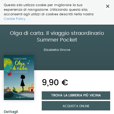
×
Questo sito utilizza cookie per migliorare la tua
esperienza di navigazione. Utilizzando questo sito,
acconsenti agli utilizzi di cookies descritti nella nostra
Salta
Cookie Policy.
ai
contenuti.
|
Olga di carta. Il viaggio straordinario
Salta
Summer Pocket
alla
navigazione
Elisabetta Gnone
9,90 €
TROVA LA LIBRERIA PIÙ VICINA
ACQUISTA ONLINE
Dettagli