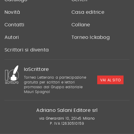
Novità
Casa editrice
Contatti
Collane
Autori
Torneo Ickabog
Scrittori si diventa
IoScrittore
Torneo Letterario a partecipazione
VAI AL SITO
gratuita per scrittori e lettori
promosso dal Gruppo editoriale
Mauri Spagnol
Adriano Salani Editore srl
via Gherardini 10, 20145 Milano
P. IVA 12630510159