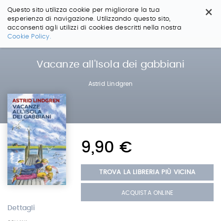
×
Questo sito utilizza cookie per migliorare la tua
esperienza di navigazione. Utilizzando questo sito,
acconsenti agli utilizzi di cookies descritti nella nostra
Salta
Cookie Policy.
ai
contenuti.
|
Vacanze all'Isola dei gabbiani
Salta
alla
Astrid Lindgren
navigazione
9,90 €
TROVA LA LIBRERIA PIÙ VICINA
ACQUISTA ONLINE
Dettagli