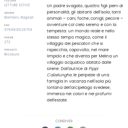
COLLANA
LETTURE ESTIVE
Un padre svagato, quattro figli pieni di
personalità, gli abitanti dell’isola, tanti
GENERE
Bambini, Ragazzi
animali – cani, foche, conigli, pecore –
avventure col cielo sereno e con la
EAN
9788831029759
tempesta: un mondo reale e nello
stesso tempo magico, come il
PAGINE
272
villaggio dei pescatori che si
rispecchia, capovolto, nel mare
FORMATO
Brossura
limpido e che diventa per Melina un
villaggio acquatico abitato dalle
sirene. Dall'autrice di
Pippi
Calzelunghe
, le peripezie di una
famiglia in vacanza nell'isola più
lontana dell'arcipelago svedese,
immersa nei colori e nei profumi
dell'estate.
CONDIVIDI